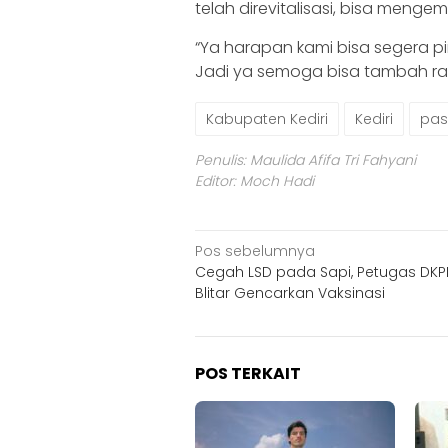
telah direvitalisasi, bisa meng
“Ya harapan kami bisa segera pi
Jadi ya semoga bisa tambah ram
Kabupaten Kediri
Kediri
pas
Penulis: Maulida Afifa Tri Fahyani
Editor: Moch Hadi
Navigasi
Pos sebelumnya
Cegah LSD pada Sapi, Petugas DKP
pos
Blitar Gencarkan Vaksinasi
POS TERKAIT