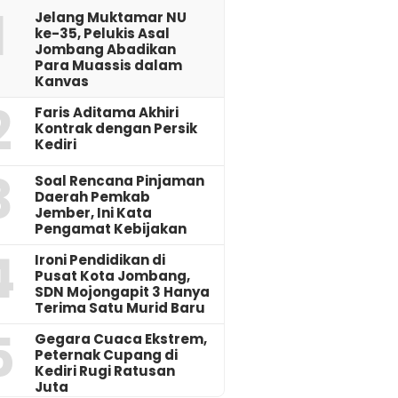
1
Jelang Muktamar NU
ke-35, Pelukis Asal
Jombang Abadikan
Para Muassis dalam
Kanvas
2
Faris Aditama Akhiri
Kontrak dengan Persik
Kediri
3
‎Soal Rencana Pinjaman
Daerah Pemkab
Jember, Ini Kata
Pengamat Kebijakan ‎
4
Ironi Pendidikan di
Pusat Kota Jombang,
SDN Mojongapit 3 Hanya
Terima Satu Murid Baru
5
‎Gegara Cuaca Ekstrem,
Peternak Cupang di
Kediri Rugi Ratusan
Juta