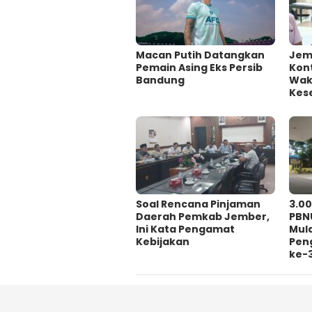
Macan Putih Datangkan
Jem
Pemain Asing Eks Persib
Kont
Bandung
Wakt
Kes
‎Soal Rencana Pinjaman
3.0
Daerah Pemkab Jember,
PBN
Ini Kata Pengamat
Mul
Kebijakan ‎
Pen
ke-