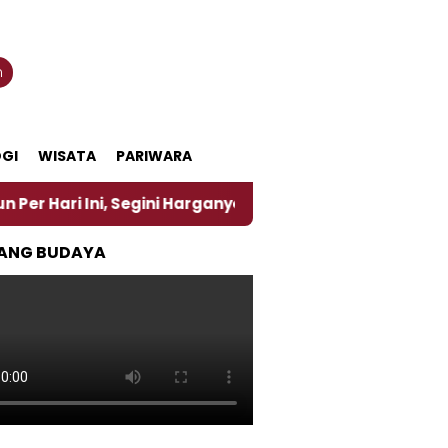
n
GI
WISATA
PARIWARA
 Segini Harganya
‎Nasirun Maestro Lukis Pemadu T
ANG BUDAYA