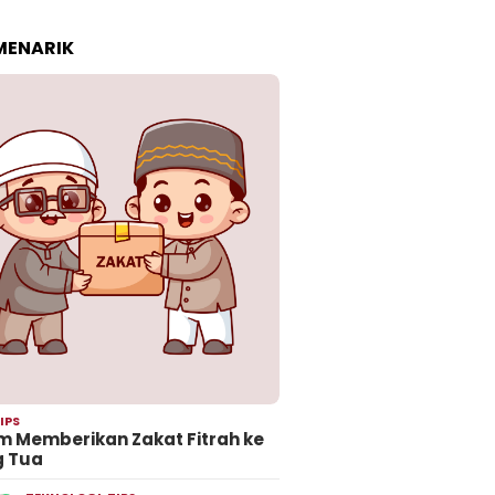
 MENARIK
IPS
 Memberikan Zakat Fitrah ke
g Tua