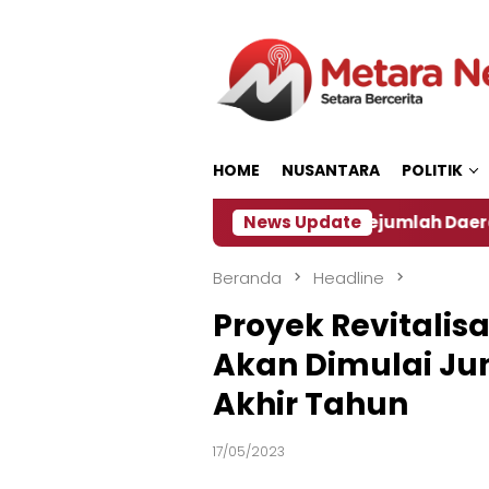
Loncat
ke
konten
HOME
NUSANTARA
POLITIK
n ‎
Dampak El Nino, Sejumlah Daerah di Jember Al
News Update
Beranda
Headline
Proyek Revitalisa
Akan Dimulai Jun
Akhir Tahun
17/05/2023