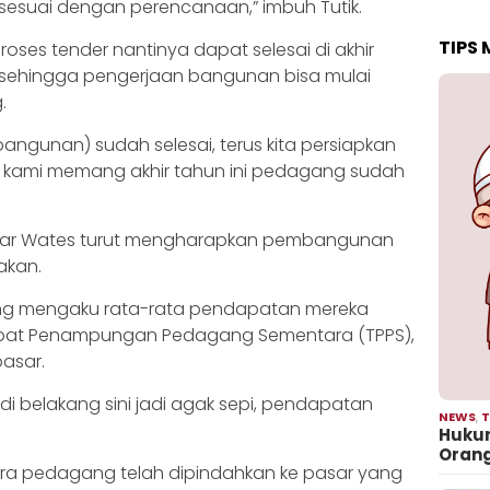
 sesuai dengan perencanaan,” imbuh Tutik.
TIPS
proses tender nantinya dapat selesai di akhir
, sehingga pengerjaan bangunan bisa mulai
.
angunan) sudah selesai, terus kita persiapkan
 kami memang akhir tahun ini pedagang sudah
asar Wates turut mengharapkan pembangunan
akan.
gang mengaku rata-rata pendapatan mereka
empat Penampungan Pedagang Sementara (TPPS),
asar.
i belakang sini jadi agak sepi, pendapatan
NEWS
,
T
Hukum
Oran
para pedagang telah dipindahkan ke pasar yang