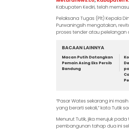
Metaranews.co
,
Kabupaten K
Kabupaten Kediri, telah memas
Pelaksana Tugas (Plt) Kepala Di
Purwaningsih mengatakan, revit
proses tender atau pelelangan 
BACAAN LAINNYA
Macan Putih Datangkan
Ko
Pemain Asing Eks Persib
De
Bandung
pa
Ca
P
“Pasar Wates sekarang ini masih 
yang berarti sekali,” kata Tutik
Menurut Tutik, jika merujuk pada
pembangunan tahap dua ini seh