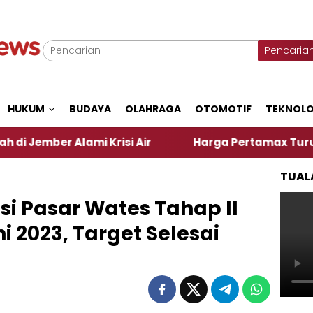
Pencaria
HUKUM
BUDAYA
OLAHRAGA
OTOMOTIF
TEKNOLO
ami Krisi Air
Harga Pertamax Turun Per Hari Ini,
TUAL
si Pasar Wates Tahap II
i 2023, Target Selesai