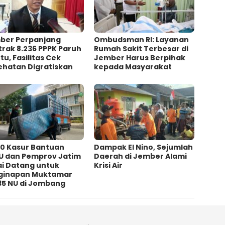
ber Perpanjang
Ombudsman RI: Layanan
rak 8.236 PPPK Paruh
Rumah Sakit Terbesar di
u, Fasilitas Cek
Jember Harus Berpihak
ehatan Digratiskan
kepada Masyarakat
00 Kasur Bantuan
Dampak El Nino, Sejumlah
U dan Pemprov Jatim
Daerah di Jember Alami
ai Datang untuk
Krisi Air
ginapan Muktamar
35 NU di Jombang