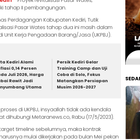
ediri
– Proyek revitalisasi Pasar Wates,
uki tahap II pembangungan.
nas Perdagangan Kabupaten Kediri, Tutik
alisasi Pasar Wates tahap dua ini masih dalam
di Unit Kerja Pengadaan Barang/Jasa (UKPBJ).
ta Kediri Alami
Persik Kediri Gelar
flasi 0,14 Persen
Training Camp dan Uji
da Juli 2026, Harga
Coba di Solo, Fokus
SEDA
bai Rawit Jadi
Matangkan Persiapan
enyumbang Utama
Musim 2026-2027
proses di UKPBJ, insyaallah tidak ada kendala
 saat dihubungi Metaranews.co, Rabu (17/5/2023).
 target timeline sebelumnya, maka kontrak
arusnya mulai dikerjakan pada bulan Mei pekan