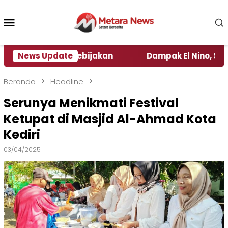
Loncat
ke
Menu
konten
Mobile
engamat Kebijakan ‎
News Update
Dampak El Nino, Sejumlah Dae
Beranda
Headline
Serunya Menikmati Festival
Ketupat di Masjid Al-Ahmad Kota
Kediri
03/04/2025