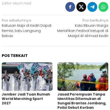
Editor: Moch Hadi
Navigasi
Pos sebelumnya
Pos berikutnya
Ratusan Napi di Kediri Dapat
Kala Ribuan Warga
pos
Remisi, Satu Langsung
Meriahkan Festival Ketupat di
Bebas
Masjid Al-Ahmad Kediri
POS TERKAIT
Jember Jadi Tuan Rumah
Jasad Perempuan Tanpa
World Marching Sport
Identitas Ditemukan di
2027
Sungai Brantas Jombang,
Polisi Sebut Korban