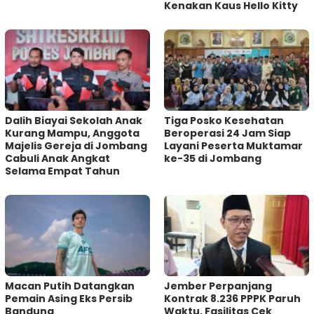
Kenakan Kaus Hello Kitty
Dalih Biayai Sekolah Anak
Tiga Posko Kesehatan
Kurang Mampu, Anggota
Beroperasi 24 Jam Siap
Majelis Gereja di Jombang
Layani Peserta Muktamar
Cabuli Anak Angkat
ke-35 di Jombang
Selama Empat Tahun
Macan Putih Datangkan
Jember Perpanjang
Pemain Asing Eks Persib
Kontrak 8.236 PPPK Paruh
Bandung
Waktu, Fasilitas Cek