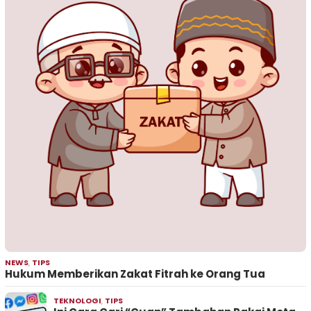
NEWS
,
TIPS
Hukum Memberikan Zakat Fitrah ke Orang Tua
TEKNOLOGI
,
TIPS