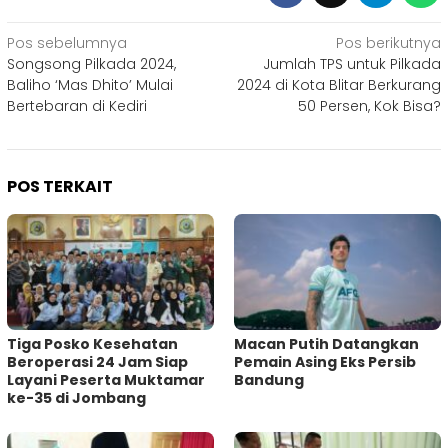
Navigasi
Pos sebelumnya
Pos berikutnya
Songsong Pilkada 2024,
Jumlah TPS untuk Pilkada
pos
Baliho ‘Mas Dhito’ Mulai
2024 di Kota Blitar Berkurang
Bertebaran di Kediri
50 Persen, Kok Bisa?
POS TERKAIT
Tiga Posko Kesehatan
Macan Putih Datangkan
Beroperasi 24 Jam Siap
Pemain Asing Eks Persib
Layani Peserta Muktamar
Bandung
ke-35 di Jombang