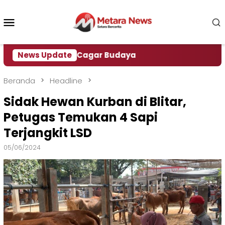
Loncat
ke
Menu
konten
Mobile
gawasan Cagar Budaya
News Update
Beranda
Headline
Sidak Hewan Kurban di Blitar,
Petugas Temukan 4 Sapi
Terjangkit LSD
05/06/2024