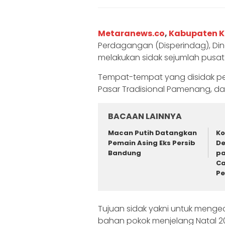
Metaranews.co
,
Kabupaten K
Perdagangan (Disperindag), Din
melakukan sidak sejumlah pusat 
Tempat-tempat yang disidak pet
Pasar Tradisional Pamenang, dan
BACAAN LAINNYA
Macan Putih Datangkan
Ko
Pemain Asing Eks Persib
De
Bandung
pa
Ca
P
Tujuan sidak yakni untuk menge
bahan pokok menjelang Natal 20