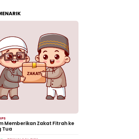
 MENARIK
IPS
 Memberikan Zakat Fitrah ke
g Tua