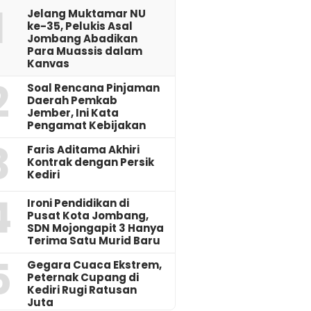
1
Jelang Muktamar NU
ke-35, Pelukis Asal
Jombang Abadikan
Para Muassis dalam
Kanvas
2
‎Soal Rencana Pinjaman
Daerah Pemkab
Jember, Ini Kata
Pengamat Kebijakan ‎
3
Faris Aditama Akhiri
Kontrak dengan Persik
Kediri
4
Ironi Pendidikan di
Pusat Kota Jombang,
SDN Mojongapit 3 Hanya
Terima Satu Murid Baru
5
‎Gegara Cuaca Ekstrem,
Peternak Cupang di
Kediri Rugi Ratusan
Juta