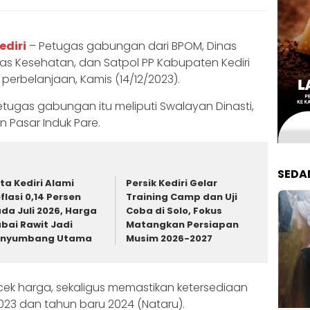
ediri
– Petugas gabungan dari BPOM, Dinas
as Kesehatan, dan Satpol PP Kabupaten Kediri
perbelanjaan, Kamis (14/12/2023).
ugas gabungan itu meliputi Swalayan Dinasti,
 Pasar Induk Pare.
SEDA
ta Kediri Alami
Persik Kediri Gelar
flasi 0,14 Persen
Training Camp dan Uji
da Juli 2026, Harga
Coba di Solo, Fokus
bai Rawit Jadi
Matangkan Persiapan
enyumbang Utama
Musim 2026-2027
cek harga, sekaligus memastikan ketersediaan
23 dan tahun baru 2024 (Nataru).