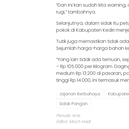
“Dan ini kan sudah kita warning,
rugi,” tambahnya.
Selanjutnya, dalam sidak itu 
pokok di Kabupaten Kediri menj
Tutik juga memastikan tidak ad
Sejumlah harga-harga bahan ke
“Yang lain tidak ada temuan, se
– Rp 105.000 per kilogram. Dagin
medium Rp 13.200 di pasaran, 
tinggi Rp 14.000, ini termasuk m
Jajanan Berbahaya
Kabupaten
Sidak Pangan
Penulis: Anis
Editor: Moch Hadi