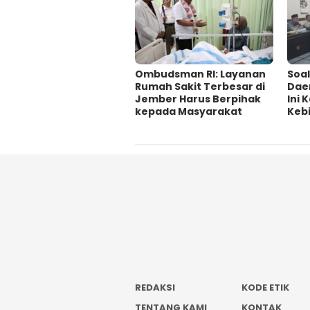
Ombudsman RI: Layanan
‎Soa
Rumah Sakit Terbesar di
Dae
Jember Harus Berpihak
Ini
kepada Masyarakat
Kebi
REDAKSI
KODE ETIK
TENTANG KAMI
KONTAK