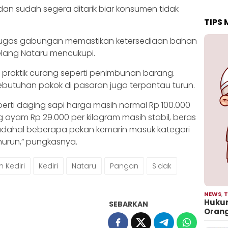
 dan sudah segera ditarik biar konsumen tidak
TIPS
petugas gabungan memastikan ketersediaan bahan
elang Nataru mencukupi.
a praktik curang seperti penimbunan barang.
butuhan pokok di pasaran juga terpantau turun.
perti daging sapi harga masih normal Rp 100.000
g ayam Rp 29.000 per kilogram masih stabil, beras
padahal beberapa pekan kemarin masuk kategori
enurun,” pungkasnya.
 Kediri
Kediri
Nataru
Pangan
Sidak
NEWS
,
T
Hukum
SEBARKAN
Oran