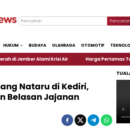
Pencaria
HUKUM
BUDAYA
OLAHRAGA
OTOMOTIF
TEKNOLO
 Alami Krisi Air
Harga Pertamax Turun Per Hari I
TUAL
ang Nataru di Kediri,
n Belasan Jajanan