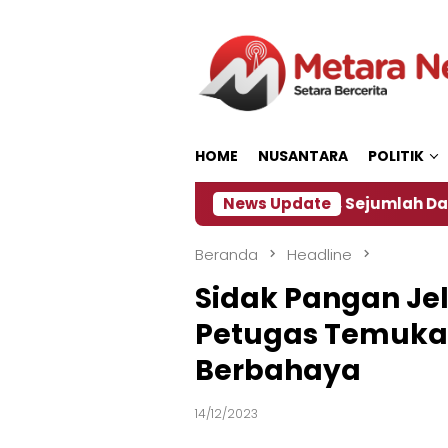
Loncat
ke
konten
HOME
NUSANTARA
POLITIK
akan ‎
Dampak El Nino, Sejumlah Daerah di Jember
News Update
Beranda
Headline
Sidak Pangan Jel
Petugas Temuka
Berbahaya
14/12/2023