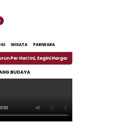
n
GI
WISATA
PARIWARA
ni, Segini Harganya
‎Nasirun Maestro Lukis Pemad
ANG BUDAYA