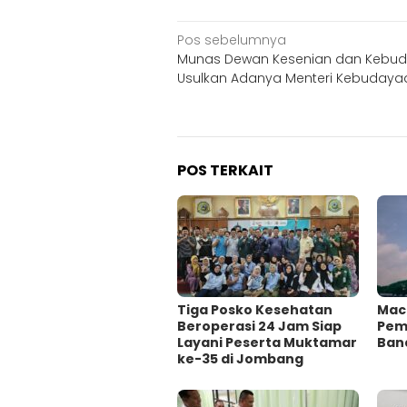
Navigasi
Pos sebelumnya
Munas Dewan Kesenian dan Kebu
pos
Usulkan Adanya Menteri Kebudaya
POS TERKAIT
Tiga Posko Kesehatan
Mac
Beroperasi 24 Jam Siap
Pema
Layani Peserta Muktamar
Ban
ke-35 di Jombang