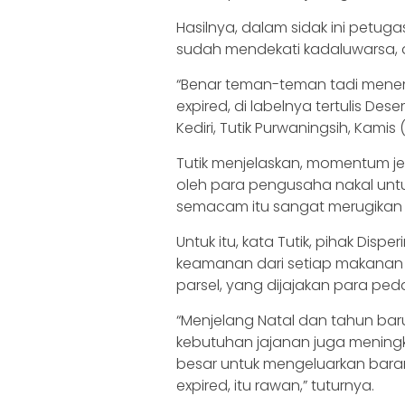
Hasilnya, dalam sidak ini petu
sudah mendekati kadaluwarsa, 
“Benar teman-teman tadi mene
expired, di labelnya tertulis D
Kediri, Tutik Purwaningsih, Kamis 
Tutik menjelaskan, momentum jel
oleh para pengusaha nakal untu
semacam itu sangat merugikan
Untuk itu, kata Tutik, pihak Dis
keamanan dari setiap makanan
parsel, yang dijajakan para ped
“Menjelang Natal dan tahun bar
kebutuhan jajanan juga menin
besar untuk mengeluarkan bara
expired, itu rawan,” tuturnya.