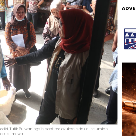
ADVE
diri, Tutik Purwaningsih, saat melakukan sidak di sejumlah
Doc: Istimewa