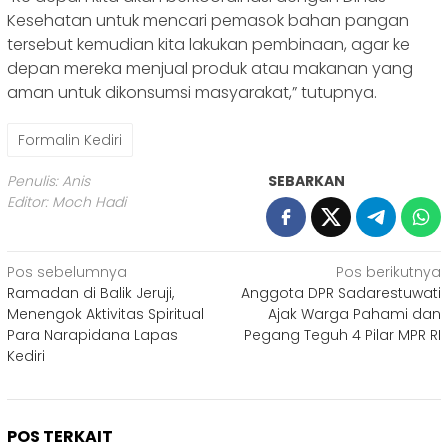
Kesehatan untuk mencari pemasok bahan pangan
tersebut kemudian kita lakukan pembinaan, agar ke
depan mereka menjual produk atau makanan yang
aman untuk dikonsumsi masyarakat,” tutupnya.
Formalin Kediri
Penulis: Anis
SEBARKAN
Editor: Moch Hadi
Navigasi
Pos sebelumnya
Pos berikutnya
Ramadan di Balik Jeruji,
Anggota DPR Sadarestuwati
pos
Menengok Aktivitas Spiritual
Ajak Warga Pahami dan
Para Narapidana Lapas
Pegang Teguh 4 Pilar MPR RI
Kediri
POS TERKAIT