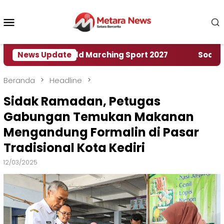
Loncat
ke
Menu
konten
Mobile
Rumah World Marching Sport 2027
News Update
‎Soal Rencana
Beranda
Headline
Sidak Ramadan, Petugas
Gabungan Temukan Makanan
Mengandung Formalin di Pasar
Tradisional Kota Kediri
12/03/2025