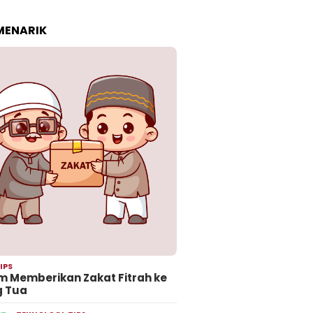
 MENARIK
IPS
 Memberikan Zakat Fitrah ke
g Tua