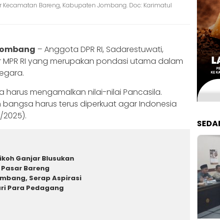
antor Kecamatan Bareng, Kabupaten Jombang. Doc: Karimatul
 Jombang
– Anggota DPR RI, Sadarestuwati,
lar MPR RI yang merupakan pondasi utama dalam
egara.
a harus mengamalkan nilai-nilai Pancasila.
bangsa harus terus diperkuat agar Indonesia
3/2025).
SEDA
ikoh Ganjar Blusukan
 Pasar Bareng
mbang, Serap Aspirasi
ri Para Pedagang