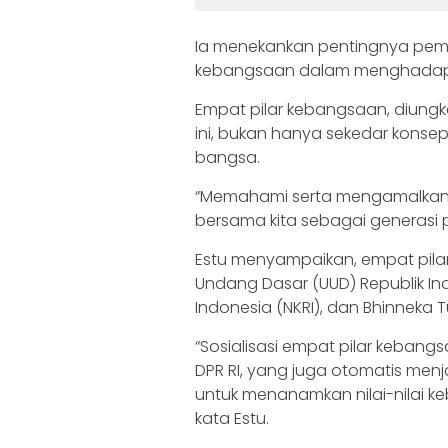
Ia menekankan pentingnya pem
kebangsaan dalam menghadapi 
Empat pilar kebangsaan, diung
ini, bukan hanya sekedar konse
bangsa.
“Memahami serta mengamalkan n
bersama kita sebagai generasi 
Estu menyampaikan, empat pilar 
Undang Dasar (UUD) Republik In
Indonesia (NKRI), dan Bhinneka T
“Sosialisasi empat pilar keban
DPR RI, yang juga otomatis menj
untuk menanamkan nilai-nilai 
kata Estu.