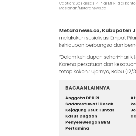
Caption: Sosialisasi 4 Pilar MPR RI di K
Maslahah/Metaranews.co
Metaranews.co, Kabupaten
melakukan sosialisasi Empat Pi
kehidupan berbangsa dan bern
“Dalam kehidupan sehari-hari kit
Karena persatuan dan kesatuan 
tetap kokoh,” ujarnya, Rabu (12/
BACAAN LAINNYA
Anggota DPR RI
At
Sadarestuwati Desak
ke
Kejagung Usut Tuntas
Jo
Kasus Dugaan
da
Penyelewengan BBM
Pertamina