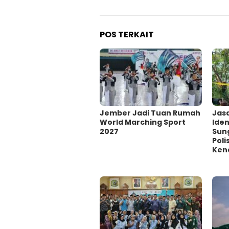
POS TERKAIT
Jember Jadi Tuan Rumah
Jas
World Marching Sport
Iden
2027
Sun
Poli
Kena