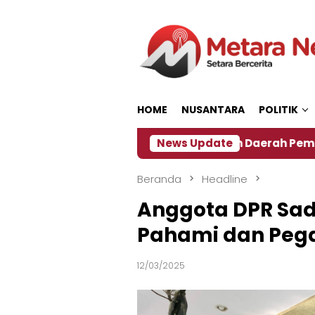
Loncat
ke
konten
HOME
NUSANTARA
POLITIK
‎Soal Rencana Pinjaman Daerah Pemkab Jember, 
News Update
Beranda
Headline
Anggota DPR Sad
Pahami dan Pegan
12/03/2025