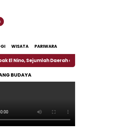
n
GI
WISATA
PARIWARA
ejumlah Daerah di Jember Alami Krisi Air
Harga P
ANG BUDAYA