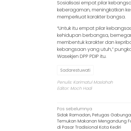
Sosialisasi empat pilar kebang
keberagaman, meningkatkan kes
memperkuat karakter bangsa.
“Untuk itu empat pilar kebangs
kehidupan berbangsa, bernegar
membentuk karakter dan kepriba
kebangsaan yang utuh,” pungk
Wasekjen DPP PDIP itu.
Sadarestuwati
Penulis: Karimatul Maslahah
Editor: Moch Hadi
Navigasi
Pos sebelumnya
Sidak Ramadan, Petugas Gabung
pos
Temukan Makanan Mengandung Fo
di Pasar Tradisional Kota Kediri