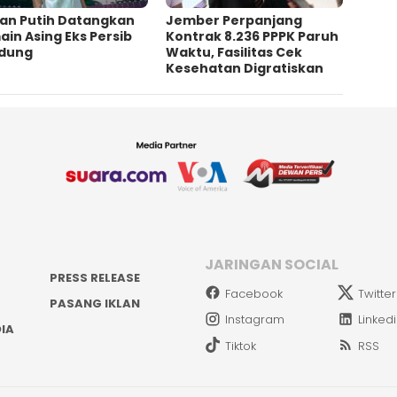
an Putih Datangkan
Jember Perpanjang
in Asing Eks Persib
Kontrak 8.236 PPPK Paruh
dung
Waktu, Fasilitas Cek
Kesehatan Digratiskan
JARINGAN SOCIAL
PRESS RELEASE
Facebook
Twitter
PASANG IKLAN
Instagram
Linked
IA
Tiktok
RSS