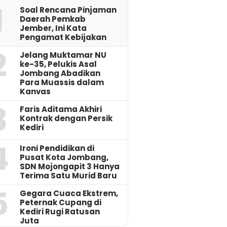
1
‎Soal Rencana Pinjaman
Daerah Pemkab
Jember, Ini Kata
Pengamat Kebijakan ‎
2
Jelang Muktamar NU
ke-35, Pelukis Asal
Jombang Abadikan
Para Muassis dalam
Kanvas
3
Faris Aditama Akhiri
Kontrak dengan Persik
Kediri
4
Ironi Pendidikan di
Pusat Kota Jombang,
SDN Mojongapit 3 Hanya
Terima Satu Murid Baru
5
‎Gegara Cuaca Ekstrem,
Peternak Cupang di
Kediri Rugi Ratusan
Juta