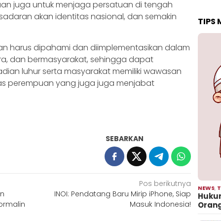
saan juga untuk menjaga persatuan di tengah
adaran akan identitas nasional, dan semakin
TIPS
aan harus dipahami dan diimplementasikan dalam
a, dan bermasyarakat, sehingga dapat
dian luhur serta masyarakat memiliki wawasan
as perempuan yang juga juga menjabat
SEBARKAN
Pos berikutnya
NEWS
,
T
an
INOI: Pendatang Baru Mirip iPhone, Siap
Hukum
rmalin
Masuk Indonesia!
Oran