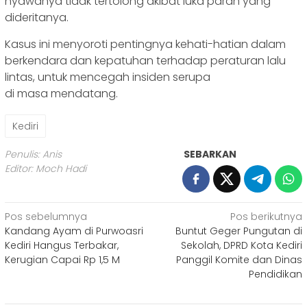
nyawanya tidak tertolong akibat luka parah yang
dideritanya.
Kasus ini menyoroti pentingnya kehati-hatian dalam
berkendara dan kepatuhan terhadap peraturan lalu
lintas, untuk mencegah insiden serupa
di masa mendatang.
Kediri
Penulis: Anis
SEBARKAN
Editor: Moch Hadi
Navigasi
Pos sebelumnya
Pos berikutnya
Kandang Ayam di Purwoasri
Buntut Geger Pungutan di
pos
Kediri Hangus Terbakar,
Sekolah, DPRD Kota Kediri
Kerugian Capai Rp 1,5 M
Panggil Komite dan Dinas
Pendidikan