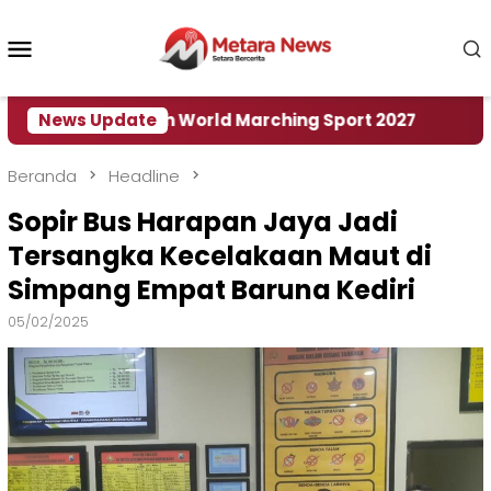
Loncat
ke
Menu
konten
Mobile
uan Rumah World Marching Sport 2027
News Update
‎Soal Ren
Beranda
Headline
Sopir Bus Harapan Jaya Jadi
Tersangka Kecelakaan Maut di
Simpang Empat Baruna Kediri
05/02/2025