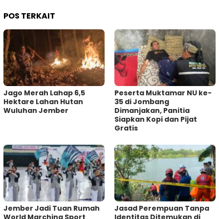
POS TERKAIT
Jago Merah Lahap 6,5
Peserta Muktamar NU ke-
Hektare Lahan Hutan
35 di Jombang
Wuluhan Jember
Dimanjakan, Panitia
Siapkan Kopi dan Pijat
Gratis
Jember Jadi Tuan Rumah
Jasad Perempuan Tanpa
World Marching Sport
Identitas Ditemukan di