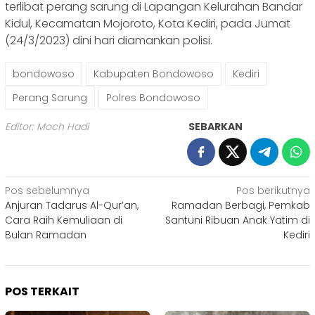
terlibat perang sarung di Lapangan Kelurahan Bandar
Kidul, Kecamatan Mojoroto, Kota Kediri, pada Jumat
(24/3/2023) dini hari diamankan polisi.
bondowoso
Kabupaten Bondowoso
Kediri
Perang Sarung
Polres Bondowoso
Editor: Moch Hadi
SEBARKAN
Navigasi
Pos sebelumnya
Pos berikutnya
Anjuran Tadarus Al-Qur’an,
Ramadan Berbagi, Pemkab
pos
Cara Raih Kemuliaan di
Santuni Ribuan Anak Yatim di
Bulan Ramadan
Kediri
POS TERKAIT