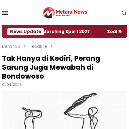
Loncat
ke
Menu
konten
Mobile
ah World Marching Sport 2027
News Update
‎Soal Rencana Pi
Beranda
Headline
Tak Hanya di Kediri, Perang
Sarung Juga Mewabah di
Bondowoso
01/04/2023