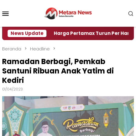
Loncat
ke
Menu
konten
Mobile
 Air
News Update
Harga Pertamax Turun Per Hari Ini, Segini H
Beranda
Headline
Ramadan Berbagi, Pemkab
Santuni Ribuan Anak Yatim di
Kediri
01/04/2023