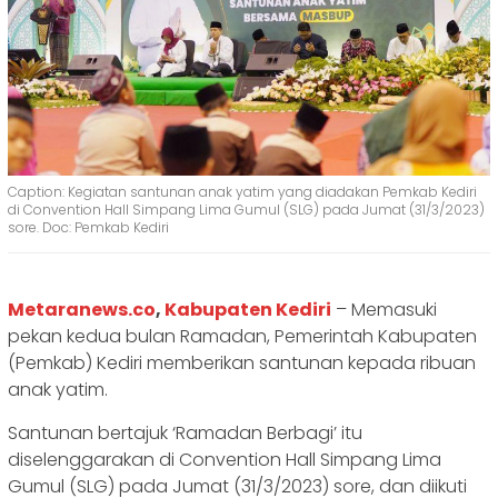
Caption: Kegiatan santunan anak yatim yang diadakan Pemkab Kediri
di Convention Hall Simpang Lima Gumul (SLG) pada Jumat (31/3/2023)
sore. Doc: Pemkab Kediri
Metaranews.co
,
Kabupaten Kediri
– Memasuki
pekan kedua bulan Ramadan, Pemerintah Kabupaten
(Pemkab) Kediri memberikan santunan kepada ribuan
anak yatim.
Santunan bertajuk ‘Ramadan Berbagi’ itu
diselenggarakan di Convention Hall Simpang Lima
Gumul (SLG) pada Jumat (31/3/2023) sore, dan diikuti