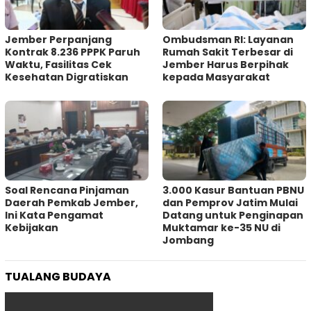
Jember Perpanjang
Ombudsman RI: Layanan
Kontrak 8.236 PPPK Paruh
Rumah Sakit Terbesar di
Waktu, Fasilitas Cek
Jember Harus Berpihak
Kesehatan Digratiskan
kepada Masyarakat
‎Soal Rencana Pinjaman
3.000 Kasur Bantuan PBNU
Daerah Pemkab Jember,
dan Pemprov Jatim Mulai
Ini Kata Pengamat
Datang untuk Penginapan
Kebijakan ‎
Muktamar ke-35 NU di
Jombang
TUALANG BUDAYA