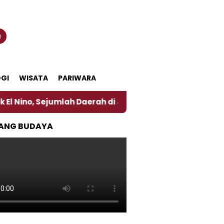
n
GI
WISATA
PARIWARA
jumlah Daerah di Jember Alami Krisi Air
Harga Pe
ANG BUDAYA