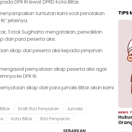
pada DPR RI lewat DPRD Kota Blitar.
TIPS
r menyampaikan tuntutan kami soal penolakan
I,” jelasnya.
itar, Totok Sugiharto mengatakan, perwakilan
 dari para peserta aksi.
an sikap dari peserta aksi kepada pimpinan
n mengawal pernyataan sikap peserta aksi agar
imnya ke DPR RI.
rnyataan sikap dari para jurnalis Blitar akan kami
litar
Draft RUU Penyiaran
Jurnalis
NEWS
,
T
Hukum
ya
Kota Blitar
RUU Penyiaran
Oran
SEBARKAN