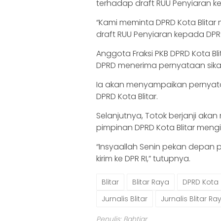
terhadap draft RUU Penyiaran ke
“Kami meminta DPRD Kota Blita
draft RUU Penyiaran kepada DPR R
Anggota Fraksi PKB DPRD Kota Bl
DPRD menerima pernyataan sikap
Ia akan menyampaikan pernyata
DPRD Kota Blitar.
Selanjutnya, Totok berjanji aka
pimpinan DPRD Kota Blitar mengir
“Insyaallah Senin pekan depan pe
kirim ke DPR RI,” tutupnya.
Blitar
Blitar Raya
DPRD Kota B
Jurnalis Blitar
Jurnalis Blitar Ra
Penulis: Bahtiar