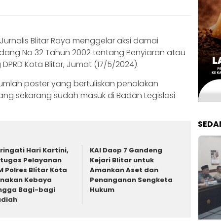
Jurnalis Blitar Raya menggelar aksi damai
ndang No 32 Tahun 2002 tentang Penyiaran atau
PRD Kota Blitar, Jumat (17/5/2024).
umlah poster yang bertuliskan penolakan
yang sekarang sudah masuk di Badan Legislasi
SEDA
ringati Hari Kartini,
KAI Daop 7 Gandeng
tugas Pelayanan
Kejari Blitar untuk
M Polres Blitar Kota
Amankan Aset dan
nakan Kebaya
Penanganan Sengketa
ngga Bagi-bagi
Hukum
diah