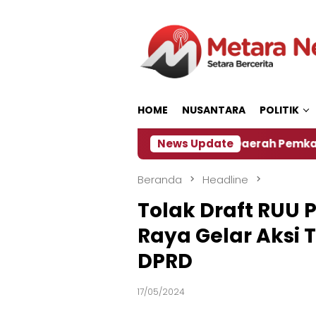
Loncat
ke
konten
HOME
NUSANTARA
POLITIK
‎Soal Rencana Pinjaman Daerah Pemkab Jember, I
News Update
Beranda
Headline
Tolak Draft RUU P
Raya Gelar Aksi
DPRD
17/05/2024