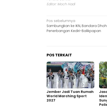
Editor: Moch Hadi
Navigasi
Pos sebelumnya
Sambungkan ke IKN, Bandara Dhoh
pos
Penerbangan Kediri-Balikpapan
POS TERKAIT
Jember Jadi Tuan Rumah
Jas
World Marching Sport
Iden
2027
Sun
Poli