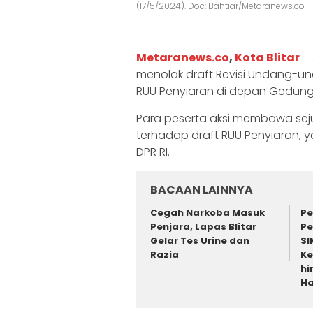
(17/5/2024). Doc: Bahtiar/Metaranews.co
Metaranews.co
,
Kota Blitar
– 
menolak draft Revisi Undang-u
RUU Penyiaran di depan Gedung D
Para peserta aksi membawa sej
terhadap draft RUU Penyiaran, 
DPR RI.
BACAAN LAINNYA
Cegah Narkoba Masuk
Pe
Penjara, Lapas Blitar
Pe
Gelar Tes Urine dan
SI
Razia
Ke
hi
Ha