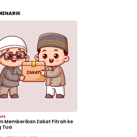
 MENARIK
IPS
 Memberikan Zakat Fitrah ke
g Tua