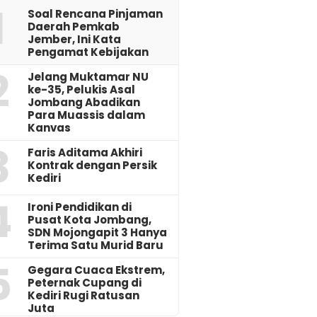
1
‎Soal Rencana Pinjaman
Daerah Pemkab
Jember, Ini Kata
Pengamat Kebijakan ‎
2
Jelang Muktamar NU
ke-35, Pelukis Asal
Jombang Abadikan
Para Muassis dalam
Kanvas
3
Faris Aditama Akhiri
Kontrak dengan Persik
Kediri
4
Ironi Pendidikan di
Pusat Kota Jombang,
SDN Mojongapit 3 Hanya
Terima Satu Murid Baru
5
‎Gegara Cuaca Ekstrem,
Peternak Cupang di
Kediri Rugi Ratusan
Juta