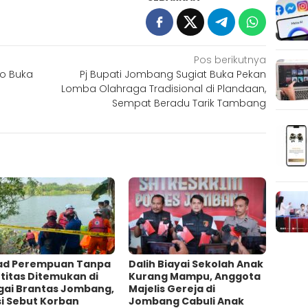
Pos berikutnya
o Buka
Pj Bupati Jombang Sugiat Buka Pekan
Lomba Olahraga Tradisional di Plandaan,
Sempat Beradu Tarik Tambang
ad Perempuan Tanpa
Dalih Biayai Sekolah Anak
titas Ditemukan di
Kurang Mampu, Anggota
gai Brantas Jombang,
Majelis Gereja di
si Sebut Korban
Jombang Cabuli Anak