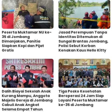
Peserta Muktamar NU ke-
Jasad Perempuan Tanpa
35 di Jombang
Identitas Ditemukan di
Dimanjakan, Panitia
Sungai Brantas Jombang,
Siapkan Kopi dan Pijat
Polisi Sebut Korban
Gratis
Kenakan Kaus Hello Kitty
Dalih Biayai Sekolah Anak
Tiga Posko Kesehatan
Kurang Mampu, Anggota
Beroperasi 24 Jam Siap
Majelis Gereja di Jombang
Layani Peserta Muktamar
Cabuli Anak Angkat
ke-35 di Jombang
Selama Empat Tahun