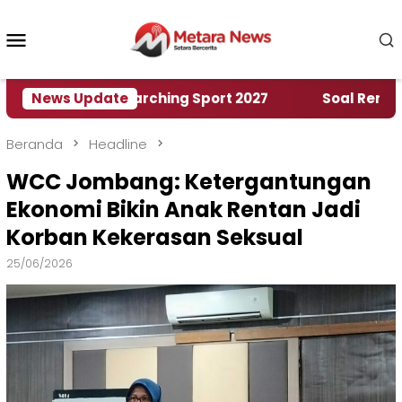
Loncat
ke
Menu
konten
Mobile
World Marching Sport 2027
News Update
‎Soal Rencana Pinja
Beranda
Headline
WCC Jombang: Ketergantungan
Ekonomi Bikin Anak Rentan Jadi
Korban Kekerasan Seksual
25/06/2026