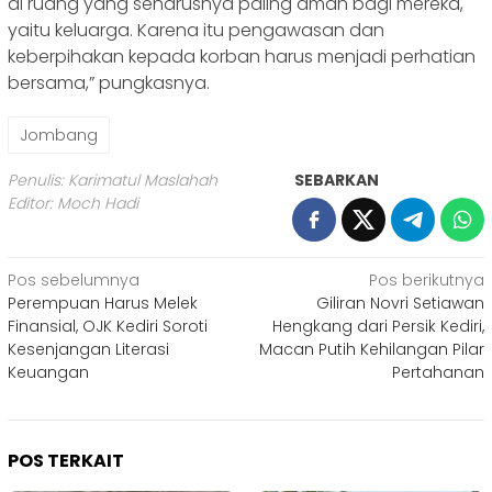
di ruang yang seharusnya paling aman bagi mereka,
yaitu keluarga. Karena itu pengawasan dan
keberpihakan kepada korban harus menjadi perhatian
bersama,” pungkasnya.
Jombang
Penulis: Karimatul Maslahah
SEBARKAN
Editor: Moch Hadi
Navigasi
Pos sebelumnya
Pos berikutnya
Perempuan Harus Melek
Giliran Novri Setiawan
pos
Finansial, OJK Kediri Soroti
Hengkang dari Persik Kediri,
Kesenjangan Literasi
Macan Putih Kehilangan Pilar
Keuangan
Pertahanan
POS TERKAIT