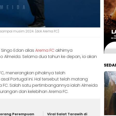
 sampai musim 2024. (dok Arema FC)
Singo Edan alias
Arema FC
akhirnya
 Almeida. Selama dua tahun ke depan, ia akan
SEDA
 FC, menerangkan pihaknya telah
sal Portugal ini. Hal tersebut telah matang
a FC. Salah satu pertimbangannya ialah Almeida
ekurangan dan kelebihan Arema FC.
orang Perempuan
Viral Salat Tarawih di