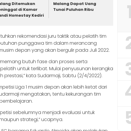
lang Ditemukan
Malang Dapat Uang
ninggal di Kamar
Tunai Puluhan Ribu
ndi Homestay Kediri
utuhkan rekomendasi juru taktik atau pelatih tim
ebutuhan punggawa tim dalam merancang
musim depan yang akan bergulir pada Juli 2022.
i, memang butuh fase dan proses serta
elatih untuk terlibat. Mulai penyusunan kerangka
 prestasi,” kata Sudarmaji, Sabtu (2/4/2022).
petisi Liga 1 musim depan akan lebih ketat dari
Sudarmaji mengatakan, tentu kekurangan tim
 pembelajaran.
petisi sebelumnya menjadi evaluasi untuk
 maupun strategi,” ucapnya.
a FC bersama Eduardo Almeida akan melakukan