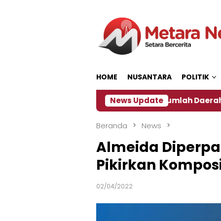
Loncat
ke
konten
HOME
NUSANTARA
POLITIK
 ‎
Dampak El Nino, Sejumlah Daerah di Jember Ala
News Update
Beranda
News
Almeida Diperpa
Pikirkan Komposi
02/04/2022