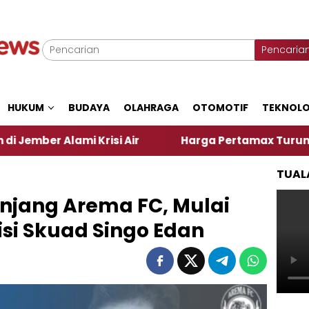
Pencaria
HUKUM
BUDAYA
OLAHRAGA
OTOMOTIF
TEKNOLO
mi Krisi Air
Harga Pertamax Turun Per Hari Ini, 
TUAL
njang Arema FC, Mulai
si Skuad Singo Edan