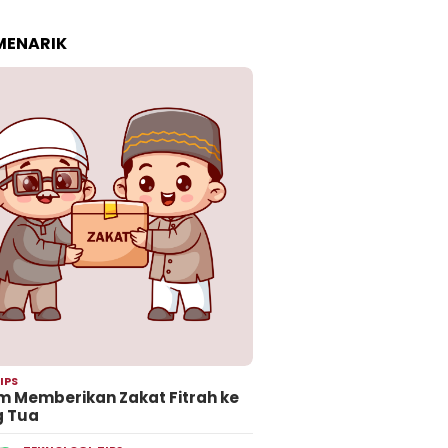
 MENARIK
IPS
 Memberikan Zakat Fitrah ke
g Tua