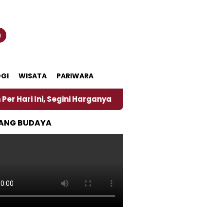
n
GI
WISATA
PARIWARA
Segini Harganya
‎Nasirun Maestro Lukis Pemadu Tr
ANG BUDAYA