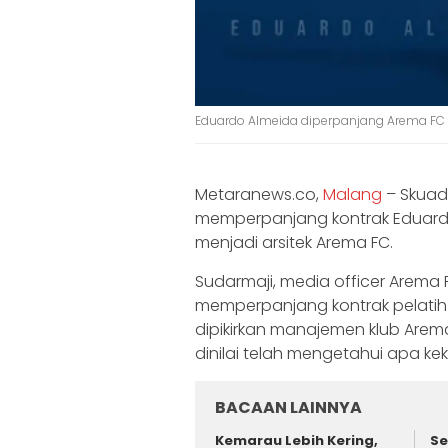
Eduardo Almeida diperpanjang Arema FC
Metaranews.co,
Malang
– Skuad 
memperpanjang kontrak Eduardo
menjadi arsitek Arema FC.
Sudarmaji, media officer Arema
memperpanjang kontrak pelatih a
dipikirkan manajemen klub Arem
dinilai telah mengetahui apa k
BACAAN LAINNYA
Kemarau Lebih Kering,
Se