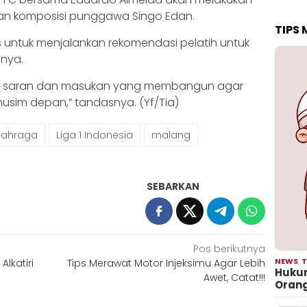
an komposisi punggawa Singo Edan.
TIPS
 untuk menjalankan rekomendasi pelatih untuk
snya.
utuh saran dan masukan yang membangun agar
usim depan,” tandasnya. (Yf/Tia)
Olahraga
Liga 1 Indonesia
malang
SEBARKAN
Pos berikutnya
NEWS
,
T
Alkatiri
Tips Merawat Motor Injeksimu Agar Lebih
Hukum
Awet, Catat!!!
Oran