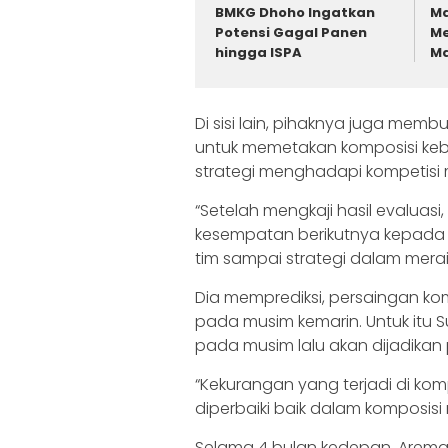
BMKG Dhoho Ingatkan
Ma
Potensi Gagal Panen
Me
hingga ISPA
Ma
Di sisi lain, pihaknya juga memb
untuk memetakan komposisi k
strategi menghadapi kompetisi 
“Setelah mengkaji hasil evaluas
kesempatan berikutnya kepada p
tim sampai strategi dalam meraih
Dia memprediksi, persaingan kom
pada musim kemarin. Untuk itu 
pada musim lalu akan dijadikan
“Kekurangan yang terjadi di kom
diperbaiki baik dalam komposisi
Selama 4 bulan kedepan, Arem