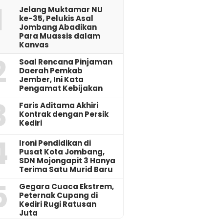
1
Jelang Muktamar NU
ke-35, Pelukis Asal
Jombang Abadikan
Para Muassis dalam
Kanvas
2
‎Soal Rencana Pinjaman
Daerah Pemkab
Jember, Ini Kata
Pengamat Kebijakan ‎
3
Faris Aditama Akhiri
Kontrak dengan Persik
Kediri
4
Ironi Pendidikan di
Pusat Kota Jombang,
SDN Mojongapit 3 Hanya
Terima Satu Murid Baru
5
‎Gegara Cuaca Ekstrem,
Peternak Cupang di
Kediri Rugi Ratusan
Juta