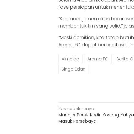
fase persiapan untuk menentuk
“Kini manajemen akan berproses
membentuk tim yang solid,” jela
“Meski demikian, kita tetap b
Arema FC dapat berprestasi di m
Almeida
Arema FC
Berita 
Singo Edan
Navigasi
Pos sebelumnya
Manajer Persik Kediri Kosong, Yahya 
pos
Masuk Persebaya