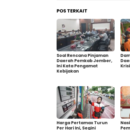
POS TERKAIT
‎Soal Rencana Pinjaman
Damp
Daerah Pemkab Jember,
Dae
Ini Kata Pengamat
Krisi
Kebijakan ‎
Harga Pertamax Turun
‎Nas
Per Hari Ini, Segini
Pem