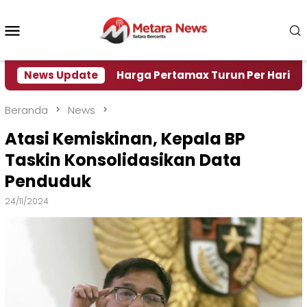
Loncat
ke
Menu
konten
Mobile
i Air
News Update
Harga Pertamax Turun Per Hari Ini, Segini 
Beranda
News
Atasi Kemiskinan, Kepala BP
Taskin Konsolidasikan Data
Penduduk
24/11/2024