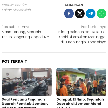
Penulis: Bahtiar
SEBARKAN
Editor: Ubaidhillah
Navigasi
Pos sebelumnya
Pos berikutnya
Masa Tenang, Mas Ibin
Hilang Belasan Hari Kakek di
pos
Terjun Langsung Copoti APK
Kediri Ditemukan Meninggal
di Hutan, Begini Kondisinya
POS TERKAIT
‎Soal Rencana Pinjaman
Dampak El Nino, Sejumlah
Daerah Pemkab Jember,
Daerah di Jember Alami
Ini Kata Pengamat
Krisi Air