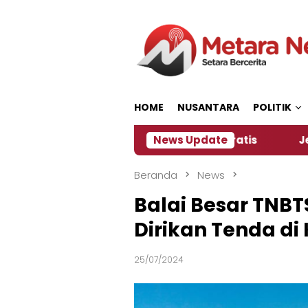
Loncat
ke
konten
HOME
NUSANTARA
POLITIK
ia Siapkan Kopi dan Pijat Gratis
News Update
Jember Jadi T
Beranda
News
Balai Besar TNBT
Dirikan Tenda d
25/07/2024