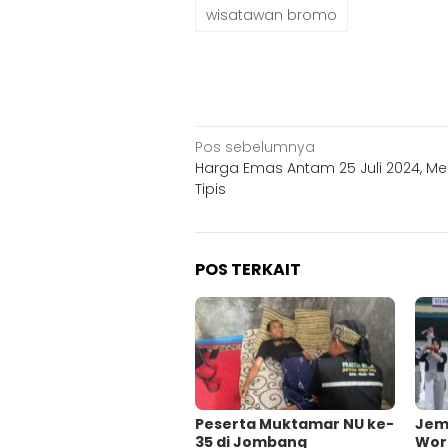
wisatawan bromo
Navigasi
Pos sebelumnya
Harga Emas Antam 25 Juli 2024, M
pos
Tipis
POS TERKAIT
Peserta Muktamar NU ke-
Jem
35 di Jombang
Wor