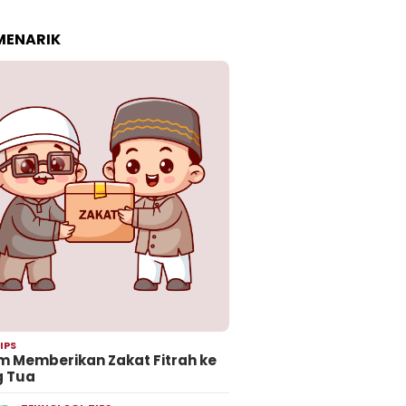
 MENARIK
IPS
 Memberikan Zakat Fitrah ke
g Tua