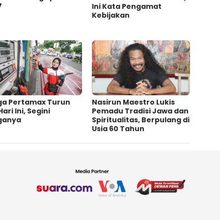
7
Ini Kata Pengamat
Kebijakan ‎
ga Pertamax Turun
‎Nasirun Maestro Lukis
Hari Ini, Segini
Pemadu Tradisi Jawa dan
ganya
Spiritualitas, Berpulang di
Usia 60 Tahun