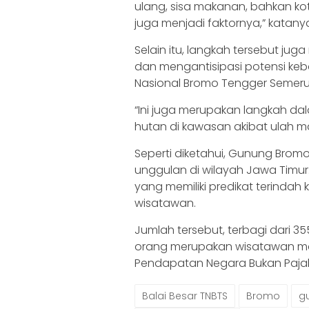
ulang, sisa makanan, bahkan ko
juga menjadi faktornya,” katany
Selain itu, langkah tersebut j
dan mengantisipasi potensi ke
Nasional Bromo Tengger Semeru
“Ini juga merupakan langkah d
hutan di kawasan akibat ulah ma
Seperti diketahui, Gunung Brom
unggulan di wilayah Jawa Timur
yang memiliki predikat terindah
wisatawan.
Jumlah tersebut, terbagi dari 3
orang merupakan wisatawan ma
Pendapatan Negara Bukan Pajak (P
Balai Besar TNBTS
Bromo
g