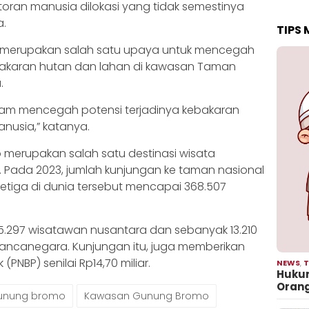
toran manusia dilokasi yang tidak semestinya
a.
TIPS
uga merupakan salah satu upaya untuk mencegah
bakaran hutan dan lahan di kawasan Taman
.
alam mencegah potensi terjadinya kebakaran
nusia,” katanya.
o merupakan salah satu destinasi wisata
. Pada 2023, jumlah kunjungan ke taman nasional
 ketiga di dunia tersebut mencapai 368.507
55.297 wisatawan nusantara dan sebanyak 13.210
ncanegara. Kunjungan itu, juga memberikan
NBP) senilai Rp14,70 miliar.
NEWS
,
T
Hukum
Oran
unung bromo
Kawasan Gunung Bromo