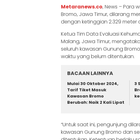
Metaranews.co
, News – Para
Bromo, Jawa Timur, dilarang me
dengan ketinggian 2.329 meter d
Ketua Tim Data Evaluasi Kehuma
Malang, Jawa Timur, mengataka
seluruh kawasan Gunung Bromo 
waktu yang belum ditentukan.
BACAAN LAINNYA
Mulai 30 Oktober 2024,
3 
Tarif Tiket Masuk
Br
Kawasan Bromo
ke
Berubah: Naik 2 Kali Lipat
“Untuk saat ini, pengunjung dil
kawasan Gunung Bromo dan sek
ditentukan. Ketentuan berlaku 