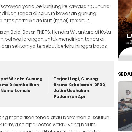
 wisatawan yang berkunjung ke kawasan Gunung
ndirikan tenda di seluruh kawasan gunung
i atas permukaan laut (mdpl) tersebut.
san Balai Besar TNBTS, Hendra Wisantara di Kota
n bahwa larangan untuk mendirikan tenda di
dan sekitarnya tersebut berlaku hingga batas
SEDA
Spot Wisata Gunung
Terjadi Lagi, Gunung
omo Dikembalikan
Bromo Kebakaran: BPBD
 Nama Semula
Jatim Usahakan
Padamkan Api
arang mendirikan tenda atau berkemah di seluruh
itarnya sampai batas waktu yang belum
saat pengumuman dikeluarkan,” kata Hendra