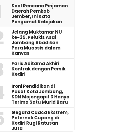
1
‎Soal Rencana Pinjaman
Daerah Pemkab
Jember, Ini Kata
Pengamat Kebijakan ‎
2
Jelang Muktamar NU
ke-35, Pelukis Asal
Jombang Abadikan
Para Muassis dalam
Kanvas
3
Faris Aditama Akhiri
Kontrak dengan Persik
Kediri
4
Ironi Pendidikan di
Pusat Kota Jombang,
SDN Mojongapit 3 Hanya
Terima Satu Murid Baru
5
‎Gegara Cuaca Ekstrem,
Peternak Cupang di
Kediri Rugi Ratusan
Juta