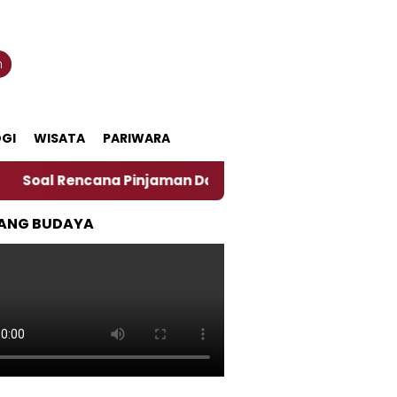
n
GI
WISATA
PARIWARA
cana Pinjaman Daerah Pemkab Jember, Ini Kata Pengama
ANG BUDAYA