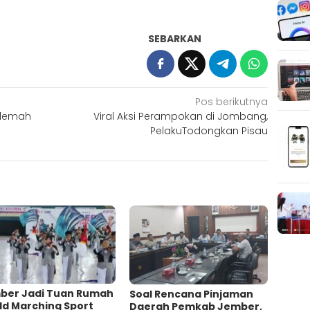
SEBARKAN
Pos berikutnya
elemah
Viral Aksi Perampokan di Jombang,
PelakuTodongkan Pisau
ber Jadi Tuan Rumah
‎Soal Rencana Pinjaman
ld Marching Sport
Daerah Pemkab Jember,