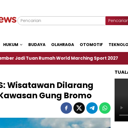
Pencaria
HUKUM
BUDAYA
OLAHRAGA
OTOMOTIF
TEKNOLO
uan Rumah World Marching Sport 2027
‎Soal Ren
TUAL
S: Wisatawan Dilarang
i Kawasan Gung Bromo