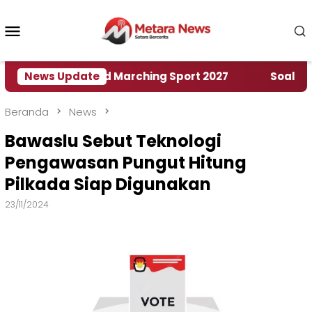
Loncat
ke
Menu
konten
Mobile
umah World Marching Sport 2027
News Update
‎Soal Rencana 
Beranda
News
Bawaslu Sebut Teknologi
Pengawasan Pungut Hitung
Pilkada Siap Digunakan
23/11/2024