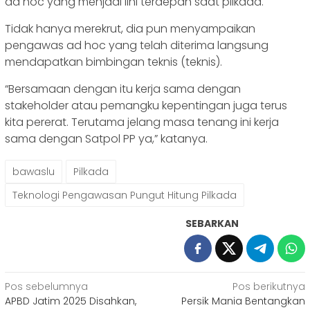
ad hoc yang menjadi lini terdepan saat pilkada.
Tidak hanya merekrut, dia pun menyampaikan
pengawas ad hoc yang telah diterima langsung
mendapatkan bimbingan teknis (teknis).
“Bersamaan dengan itu kerja sama dengan
stakeholder atau pemangku kepentingan juga terus
kita pererat. Terutama jelang masa tenang ini kerja
sama dengan Satpol PP ya,” katanya.
bawaslu
Pilkada
Teknologi Pengawasan Pungut Hitung Pilkada
SEBARKAN
Navigasi
Pos sebelumnya
Pos berikutnya
APBD Jatim 2025 Disahkan,
Persik Mania Bentangkan
pos