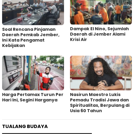
Dampak El Nino, Sejumlah
‎Soal Rencana Pinjaman
Daerah di Jember Alami
Daerah Pemkab Jember,
Krisi Air
Ini Kata Pengamat
Kebijakan ‎
Harga Pertamax Turun Per
‎Nasirun Maestro Lukis
Hari Ini, Segini Harganya
Pemadu Tradisi Jawa dan
Spiritualitas, Berpulang di
Usia 60 Tahun
TUALANG BUDAYA