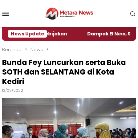
Loncat
ke
Menu
konten
Mobile
ngamat Kebijakan ‎
News Update
Dampak El Nino, Sejumlah Dae
Beranda
News
Bunda Fey Luncurkan serta Buka
SOTH dan SELANTANG di Kota
Kediri
13/09/2022