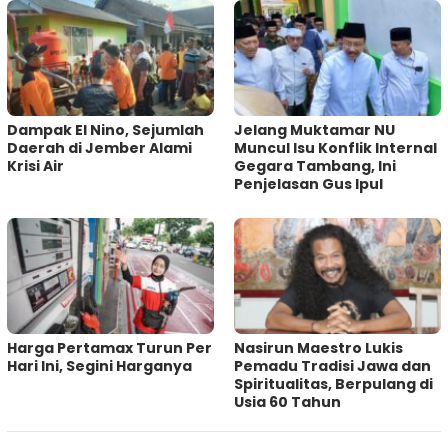
Dampak El Nino, Sejumlah
Jelang Muktamar NU
Daerah di Jember Alami
Muncul Isu Konflik Internal
Krisi Air
Gegara Tambang, Ini
Penjelasan Gus Ipul
Harga Pertamax Turun Per
‎Nasirun Maestro Lukis
Hari Ini, Segini Harganya
Pemadu Tradisi Jawa dan
Spiritualitas, Berpulang di
Usia 60 Tahun