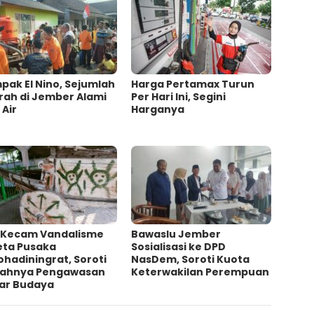
ak El Nino, Sejumlah
Harga Pertamax Turun
rah di Jember Alami
Per Hari Ini, Segini
 Air
Harganya
 Kecam Vandalisme
Bawaslu Jember
eta Pusaka
Sosialisasi ke DPD
ohadiningrat, Soroti
NasDem, Soroti Kuota
ahnya Pengawasan
Keterwakilan Perempuan
ar Budaya