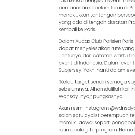
Lalu ketika mengikuti event Thre
pemanasan sebelum turun di Par
menaklukkan tantangan berseped
yang ada di tengah daratan Pranc
kembali ke Paris.
Dalam Audax Club Parisien Paris
dapat menyelesaikan rute yang
Tentunya dari catatan waktu fin
event di Indonesia. Dalam even
Subjersey. Yakni nanti dalam e
“Kalau target sendiri semoga sa
sebelumnya. Alhamdulillah kali 
Wdnsdy-nya,” pungkasnya.
Akun resmi Instagram @wdnsdy
salah satu cyclist perempuan ter
memiliki jadwal seperti penghobi
rutin apalagi terprogram. Nama 