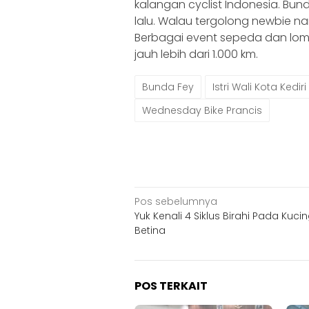
kalangan cyclist Indonesia. Bu
lalu. Walau tergolong newbie n
Berbagai event sepeda dan lomba
jauh lebih dari 1.000 km.
Bunda Fey
Istri Wali Kota Kediri
Wednesday Bike Prancis
Navigasi
Pos sebelumnya
Yuk Kenali 4 Siklus Birahi Pada Kuci
pos
Betina
POS TERKAIT