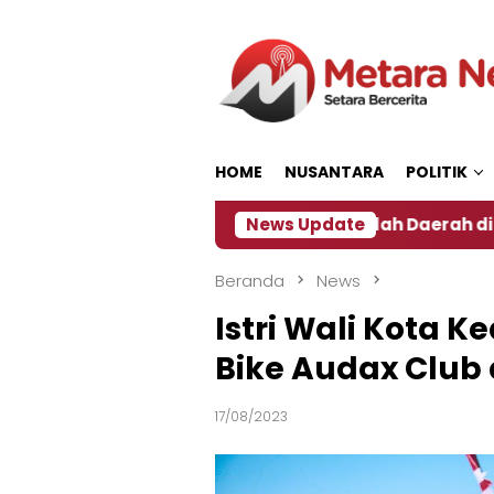
Loncat
ke
konten
HOME
NUSANTARA
POLITIK
Dampak El Nino, Sejumlah Daerah di Jember Alami K
News Update
Beranda
News
Istri Wali Kota K
Bike Audax Club 
17/08/2023