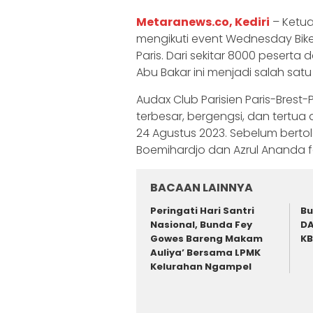
Metaranews.co, Kediri
– Ketua 
mengikuti event Wednesday Bike,
Paris. Dari sekitar 8000 peserta da
Abu Bakar ini menjadi salah satu
Audax Club Parisien Paris-Bres
terbesar, bergengsi, dan tertua 
24 Agustus 2023. Sebelum berto
Boemihardjo dan Azrul Ananda 
BACAAN LAINNYA
Peringati Hari Santri
Bu
Nasional, Bunda Fey
DA
Gowes Bareng Makam
KB
Auliya’ Bersama LPMK
Kelurahan Ngampel