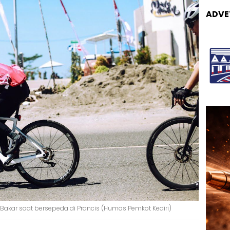
ADVE
bu Bakar saat bersepeda di Prancis (Humas Pemkot Kediri)