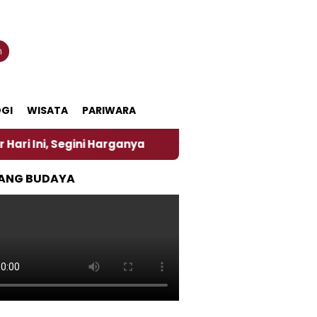
n
GI
WISATA
PARIWARA
ni Harganya
‎Nasirun Maestro Lukis Pemadu Tradis
ANG BUDAYA