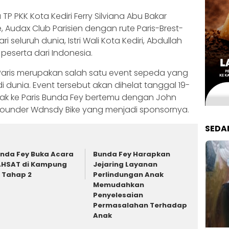
TP PKK Kota Kediri Ferry Silviana Abu Bakar
 Audax Club Parisien dengan rute Paris-Brest-
ri seluruh dunia, Istri Wali Kota Kediri, Abdullah
 peserta dari Indonesia.
t-Paris merupakan salah satu event sepeda yang
di dunia. Event tersebut akan dihelat tanggal 19-
lak ke Paris Bunda Fey bertemu dengan John
founder Wdnsdy Bike yang menjadi sponsornya.
SEDA
nda Fey Buka Acara
Bunda Fey Harapkan
HSAT di Kampung
Jejaring Layanan
 Tahap 2
Perlindungan Anak
Memudahkan
Penyelesaian
Permasalahan Terhadap
Anak