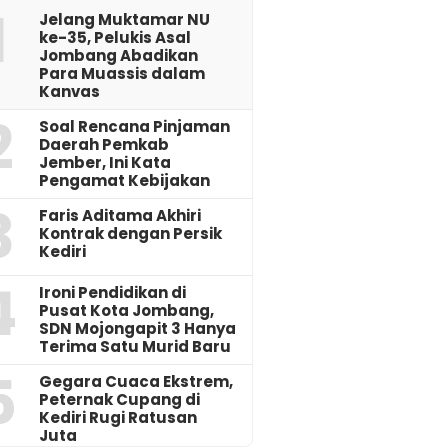
1
Jelang Muktamar NU
ke-35, Pelukis Asal
Jombang Abadikan
Para Muassis dalam
Kanvas
2
‎Soal Rencana Pinjaman
Daerah Pemkab
Jember, Ini Kata
Pengamat Kebijakan ‎
3
Faris Aditama Akhiri
Kontrak dengan Persik
Kediri
4
Ironi Pendidikan di
Pusat Kota Jombang,
SDN Mojongapit 3 Hanya
Terima Satu Murid Baru
5
‎Gegara Cuaca Ekstrem,
Peternak Cupang di
Kediri Rugi Ratusan
Juta