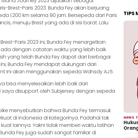
e Island Journey 2023 dijadikan sebagai
is-Brest-Paris 2023. Bunda Fey akan berjuang
TIPS
a 1.200 km selama 90 jam. Bersepeda dari Paris
is, menuju Brest yang ada di sisi barat. Lalu
-Brest-Paris 2023 ini, Bunda Fey menargetkan
 ada dengan catatan waktu yang lebih baik.
ish yang telah Bunda Fey dapat dari berbagai
t ini, Bunda Fey mendapat dukungan dari
vent ini akan menggunakan sepeda Wdnsdy AJ5.
ya bisa menyelesaikan lebih baik dari
ini saya disupport oleh Subjersey dengan sepeda
bike menyebutkan bahwa Bunda Fey termasuk
kuat di Indonesia di kategorinya. Padahal tak
NEWS
,
T
Hukum
 kuat lainnya. Yakni tidak memberi waktu latihan
Oran
Bunda Fey juga sudah sangat familiar di