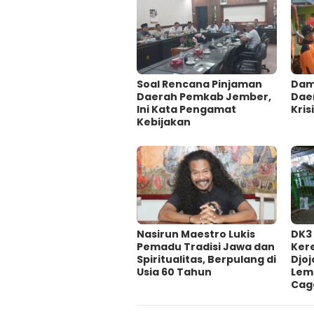
‎Soal Rencana Pinjaman
Damp
Daerah Pemkab Jember,
Dae
Ini Kata Pengamat
Krisi
Kebijakan ‎
‎Nasirun Maestro Lukis
DK3
Pemadu Tradisi Jawa dan
Ker
Spiritualitas, Berpulang di
Djoj
Usia 60 Tahun
Lem
Cag