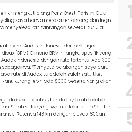
fikir mengikuti ajang Paris-Brest-Paris ini. Dulu
a cycling saya hanya merasa tertantang dan ingin
ya menyelesaikan tantangan seberat itu,” ujar
uti event Audax Indonesia dari berbagai
aux (BRM). Dimana BRM ini angka spesifik yang
Audax Indonesia dengan rute tertentu. Ada 300
dan sebagainya. “Ternyata belakangan saya baru
pa rute di Audax itu adalah salah satu tiket
s. Nanti kurang lebih ada 8000 peserta yang akan
si di dunia tersebut, Bunda Fey telah terlebih
an. Salah satunya gowes di Jalur Lintas Selatan
durance. Rutenya 148 km dengan elevasi 800an