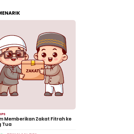
 MENARIK
IPS
 Memberikan Zakat Fitrah ke
g Tua