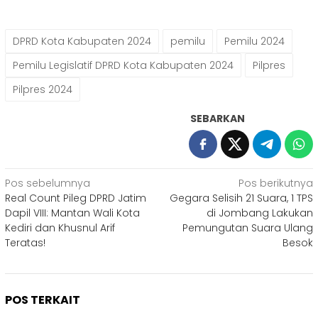
DPRD Kota Kabupaten 2024
pemilu
Pemilu 2024
Pemilu Legislatif DPRD Kota Kabupaten 2024
Pilpres
Pilpres 2024
SEBARKAN
Navigasi
Pos sebelumnya
Pos berikutnya
Real Count Pileg DPRD Jatim
Gegara Selisih 21 Suara, 1 TPS
pos
Dapil VIII: Mantan Wali Kota
di Jombang Lakukan
Kediri dan Khusnul Arif
Pemungutan Suara Ulang
Teratas!
Besok
POS TERKAIT