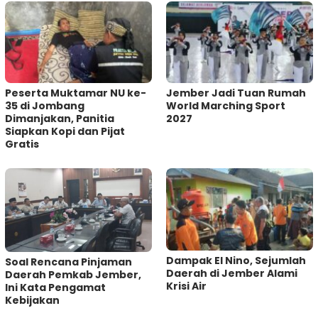
Peserta Muktamar NU ke-
Jember Jadi Tuan Rumah
35 di Jombang
World Marching Sport
Dimanjakan, Panitia
2027
Siapkan Kopi dan Pijat
Gratis
Dampak El Nino, Sejumlah
‎Soal Rencana Pinjaman
Daerah di Jember Alami
Daerah Pemkab Jember,
Krisi Air
Ini Kata Pengamat
Kebijakan ‎