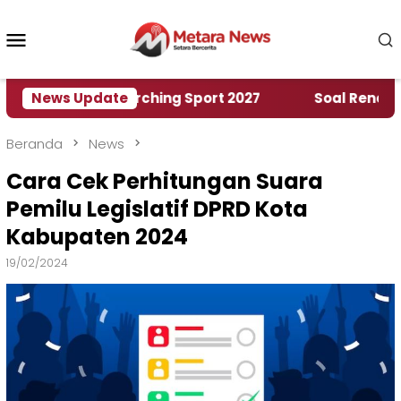
Loncat
ke
Menu
konten
Mobile
orld Marching Sport 2027
News Update
‎Soal Rencana Pinjam
Beranda
News
Cara Cek Perhitungan Suara
Pemilu Legislatif DPRD Kota
Kabupaten 2024
19/02/2024