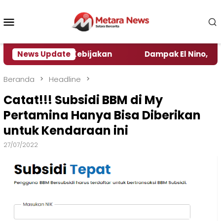
Loncat
ke
Menu
konten
Mobile
Pengamat Kebijakan ‎
News Update
Dampak El Nino, Sejumlah D
Beranda
Headline
Catat!!! Subsidi BBM di My
Pertamina Hanya Bisa Diberikan
untuk Kendaraan ini
27/07/2022