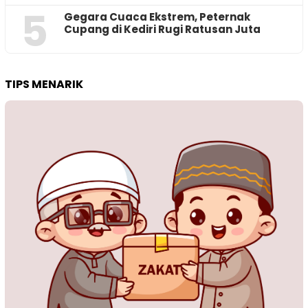
5
‎Gegara Cuaca Ekstrem, Peternak
Cupang di Kediri Rugi Ratusan Juta
TIPS MENARIK