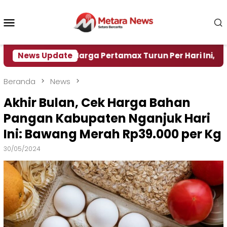
Loncat
ke
Menu
konten
Mobile
News Update
Harga Pertamax Turun Per Hari Ini, Segini Harga
Beranda
News
Akhir Bulan, Cek Harga Bahan
Pangan Kabupaten Nganjuk Hari
Ini: Bawang Merah Rp39.000 per Kg
30/05/2024