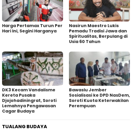
Harga Pertamax Turun Per
‎Nasirun Maestro Lukis
Hari Ini, Segini Harganya
Pemadu Tradisi Jawa dan
Spiritualitas, Berpulang di
Usia 60 Tahun
DK3 Kecam Vandalisme
Bawaslu Jember
Kereta Pusaka
Sosialisasi ke DPD NasDem,
Djojohadiningrat, Soroti
Soroti Kuota Keterwakilan
Lemahnya Pengawasan
Perempuan
Cagar Budaya
TUALANG BUDAYA