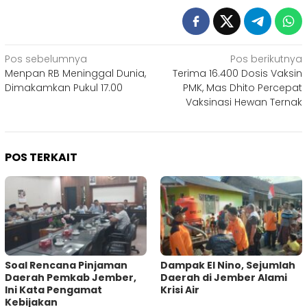
Navigasi
Pos sebelumnya
Pos berikutnya
Menpan RB Meninggal Dunia,
Terima 16.400 Dosis Vaksin
pos
Dimakamkan Pukul 17.00
PMK, Mas Dhito Percepat
Vaksinasi Hewan Ternak
POS TERKAIT
‎Soal Rencana Pinjaman
Dampak El Nino, Sejumlah
Daerah Pemkab Jember,
Daerah di Jember Alami
Ini Kata Pengamat
Krisi Air
Kebijakan ‎