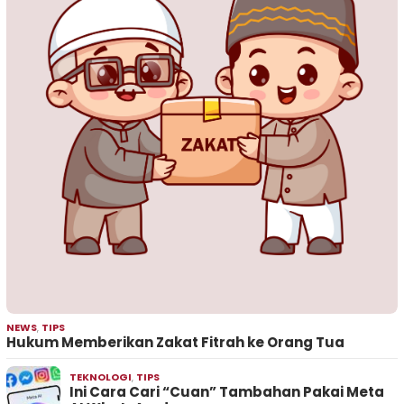
NEWS
,
TIPS
Hukum Memberikan Zakat Fitrah ke Orang Tua
TEKNOLOGI
,
TIPS
Ini Cara Cari “Cuan” Tambahan Pakai Meta