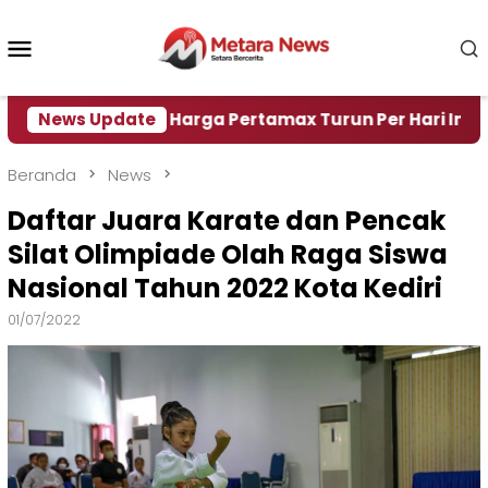
Loncat
ke
Menu
konten
Mobile
ir
News Update
Harga Pertamax Turun Per Hari Ini, Segini Har
Beranda
News
Daftar Juara Karate dan Pencak
Silat Olimpiade Olah Raga Siswa
Nasional Tahun 2022 Kota Kediri
01/07/2022