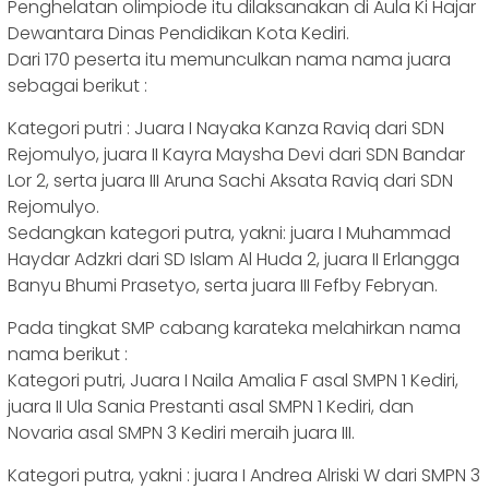
Penghelatan olimpiode itu dilaksanakan di Aula Ki Hajar
Dewantara Dinas Pendidikan Kota Kediri.
Dari 170 peserta itu memunculkan nama nama juara
sebagai berikut :
Kategori putri : Juara I Nayaka Kanza Raviq dari SDN
Rejomulyo, juara II Kayra Maysha Devi dari SDN Bandar
Lor 2, serta juara III Aruna Sachi Aksata Raviq dari SDN
Rejomulyo.
Sedangkan kategori putra, yakni: juara I Muhammad
Haydar Adzkri dari SD Islam Al Huda 2, juara II Erlangga
Banyu Bhumi Prasetyo, serta juara III Fefby Febryan.
Pada tingkat SMP cabang karateka melahirkan nama
nama berikut :
Kategori putri, Juara I Naila Amalia F asal SMPN 1 Kediri,
juara II Ula Sania Prestanti asal SMPN 1 Kediri, dan
Novaria asal SMPN 3 Kediri meraih juara III.
Kategori putra, yakni : juara I Andrea Alriski W dari SMPN 3