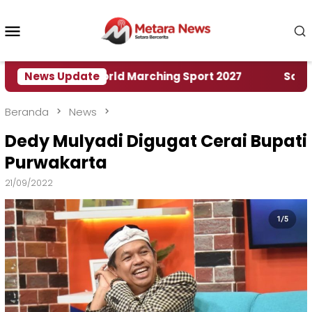
Loncat
ke
Menu
konten
Mobile
 Rumah World Marching Sport 2027
News Update
‎Soal Rencan
Beranda
News
Dedy Mulyadi Digugat Cerai Bupati
Purwakarta
21/09/2022