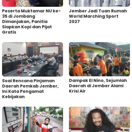
Peserta Muktamar NU ke-
Jember Jadi Tuan Rumah
35 di Jombang
World Marching Sport
Dimanjakan, Panitia
2027
Siapkan Kopi dan Pijat
Gratis
Dampak El Nino, Sejumlah
‎Soal Rencana Pinjaman
Daerah di Jember Alami
Daerah Pemkab Jember,
Krisi Air
Ini Kata Pengamat
Kebijakan ‎