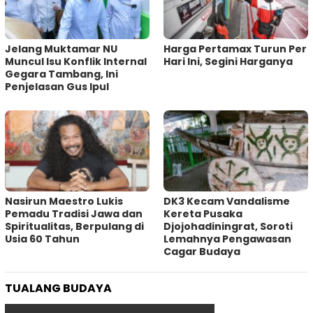
Jelang Muktamar NU
Harga Pertamax Turun Per
Muncul Isu Konflik Internal
Hari Ini, Segini Harganya
Gegara Tambang, Ini
Penjelasan Gus Ipul
‎Nasirun Maestro Lukis
DK3 Kecam Vandalisme
Pemadu Tradisi Jawa dan
Kereta Pusaka
Spiritualitas, Berpulang di
Djojohadiningrat, Soroti
Usia 60 Tahun
Lemahnya Pengawasan
Cagar Budaya
TUALANG BUDAYA