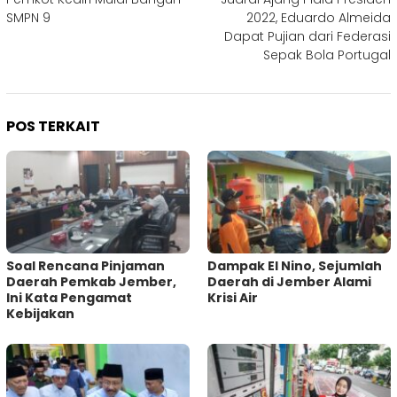
pos
SMPN 9
2022, Eduardo Almeida
Dapat Pujian dari Federasi
Sepak Bola Portugal
POS TERKAIT
‎Soal Rencana Pinjaman
Dampak El Nino, Sejumlah
Daerah Pemkab Jember,
Daerah di Jember Alami
Ini Kata Pengamat
Krisi Air
Kebijakan ‎