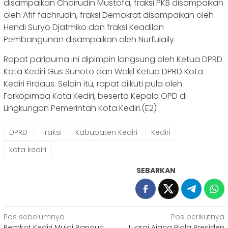
disampaikan Choirudin Mustofa, fraksi PKB disampaikan
oleh Afif fachrudin, fraksi Demokrat disampaikan oleh
Hendi Suryo Djatmiko dan fraksi Keadilan
Pembangunan disampaikan oleh Nurfulaily.
Rapat paripurna ini dipimpin langsung oleh Ketua DPRD
Kota Kediri Gus Sunoto dan Wakil Ketua DPRD Kota
Kediri Firdaus. Selain itu, rapat diikuti pula oleh
Forkopimda Kota Kediri, beserta Kepala OPD di
Lingkungan Pemerintah Kota Kediri.(E2)
DPRD
Fraksi
Kabupaten Kediri
Kediri
kota kediri
SEBARKAN
Navigasi
Pos sebelumnya
Pos berikutnya
Pemkot Kediri Mulai Bangun
Juarai Ajang Piala Presiden