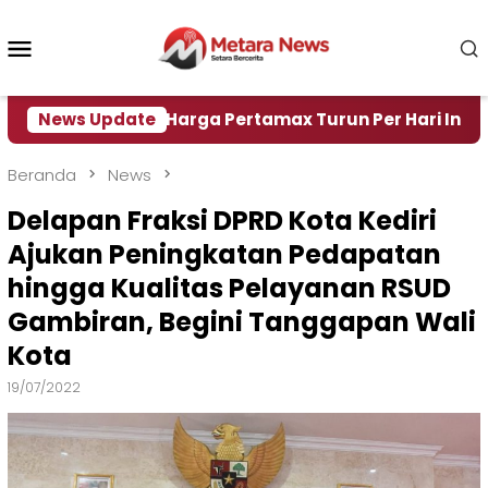
Loncat
ke
Menu
konten
Mobile
r
News Update
Harga Pertamax Turun Per Hari Ini, Segini Harg
Beranda
News
Delapan Fraksi DPRD Kota Kediri
Ajukan Peningkatan Pedapatan
hingga Kualitas Pelayanan RSUD
Gambiran, Begini Tanggapan Wali
Kota
19/07/2022