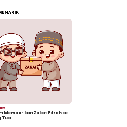
 MENARIK
IPS
 Memberikan Zakat Fitrah ke
g Tua