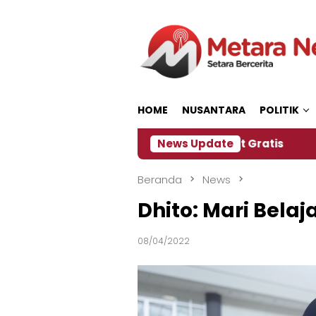
Loncat
ke
konten
HOME
NUSANTARA
POLITIK
Panitia Siapkan Kopi dan Pijat Gratis
News Update
Jember Ja
Beranda
News
Dhito: Mari Belaja
08/04/2022