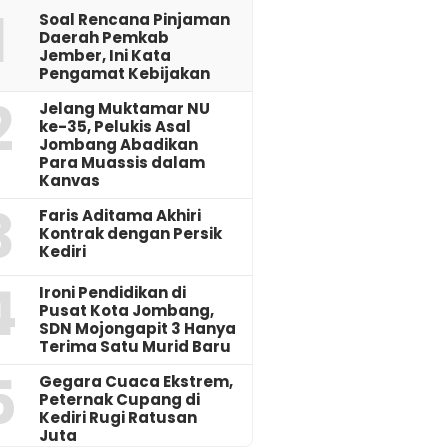
1
‎Soal Rencana Pinjaman
Daerah Pemkab
Jember, Ini Kata
Pengamat Kebijakan ‎
2
Jelang Muktamar NU
ke-35, Pelukis Asal
Jombang Abadikan
Para Muassis dalam
Kanvas
3
Faris Aditama Akhiri
Kontrak dengan Persik
Kediri
4
Ironi Pendidikan di
Pusat Kota Jombang,
SDN Mojongapit 3 Hanya
Terima Satu Murid Baru
5
‎Gegara Cuaca Ekstrem,
Peternak Cupang di
Kediri Rugi Ratusan
Juta