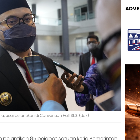
ADVE
, usai pelantikan di Convention Hall SLG. (dok)
 pelantikan 85 pejabat satuan kerja Pemerintah