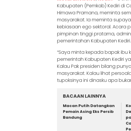
Kabupaten (Pemkab) Kediri di Con
Himawa Pramana, meminta semua
masyarakat. Ia meminta supaya
kebiasaan ego sektoral. Acara
pimpinan tinggi pratama, admi
pemerintahan Kabupaten Kediri.
“Saya minta kepada bapak ibu k
pemerintah Kabupaten Kediri yang
Kalau Pak presiden bilang punya
masyarakat. Kalau lihat persoa
tupoksinya ini dinasku apa bukan
BACAAN LAINNYA
Macan Putih Datangkan
Ko
Pemain Asing Eks Persib
De
Bandung
pa
Ca
P