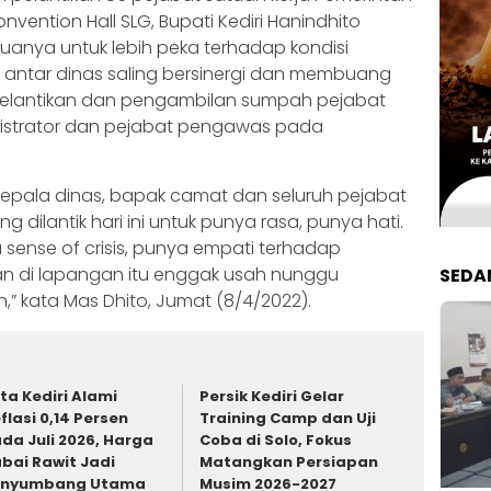
vention Hall SLG, Bupati Kediri Hanindhito
nya untuk lebih peka terhadap kondisi
 antar dinas saling bersinergi dan membuang
 pelantikan dan pengambilan sumpah pejabat
nistrator dan pejabat pengawas pada
epala dinas, bapak camat dan seluruh pejabat
 dilantik hari ini untuk punya rasa, punya hati.
 sense of crisis, punya empati terhadap
lan di lapangan itu enggak usah nunggu
SEDA
,” kata Mas Dhito, Jumat (8/4/2022).
ta Kediri Alami
Persik Kediri Gelar
flasi 0,14 Persen
Training Camp dan Uji
da Juli 2026, Harga
Coba di Solo, Fokus
bai Rawit Jadi
Matangkan Persiapan
enyumbang Utama
Musim 2026-2027