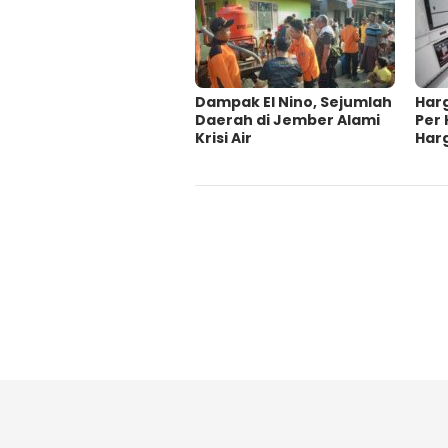
Dampak El Nino, Sejumlah
Har
Daerah di Jember Alami
Per 
Krisi Air
Har