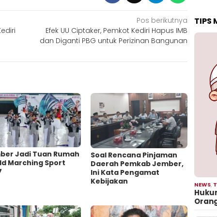
TIPS
Pos berikutnya
ediri
Efek UU Ciptaker, Pemkot Kediri Hapus IMB
dan Diganti PBG untuk Perizinan Bangunan
ber Jadi Tuan Rumah
‎Soal Rencana Pinjaman
ld Marching Sport
Daerah Pemkab Jember,
7
Ini Kata Pengamat
Kebijakan ‎
NEWS
,
T
Hukum
Oran