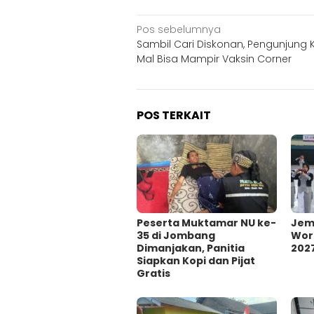
Navigasi
Pos sebelumnya
Sambil Cari Diskonan, Pengunjung K
pos
Mal Bisa Mampir Vaksin Corner
POS TERKAIT
Peserta Muktamar NU ke-
Jem
35 di Jombang
Wor
Dimanjakan, Panitia
202
Siapkan Kopi dan Pijat
Gratis