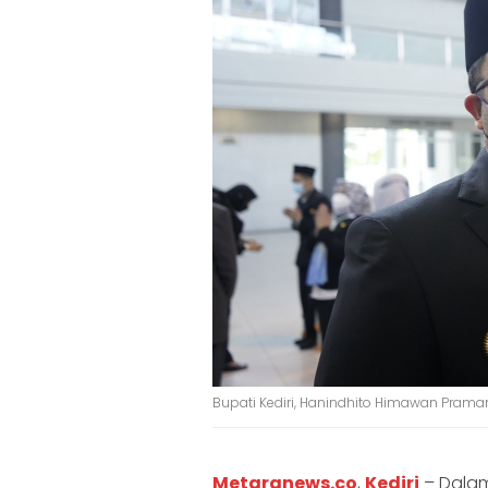
Bupati Kediri, Hanindhito Himawan Pramana
Metaranews.co
,
Kediri
– Dalam