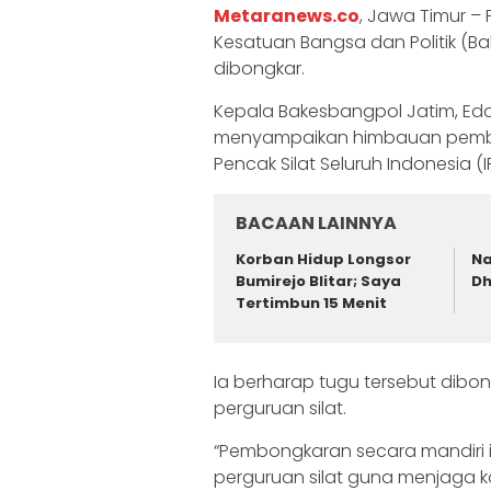
Metaranews.co
, Jawa Timur –
Kesatuan Bangsa dan Politik (
dibongkar.
Kepala Bakesbangpol Jatim, Ed
menyampaikan himbauan pembon
Pencak Silat Seluruh Indonesia (IP
BACAAN LAINNYA
Korban Hidup Longsor
Na
Bumirejo Blitar; Saya
Dh
Tertimbun 15 Menit
Ia berharap tugu tersebut dibo
perguruan silat.
“Pembongkaran secara mandiri i
perguruan silat guna menjaga ko