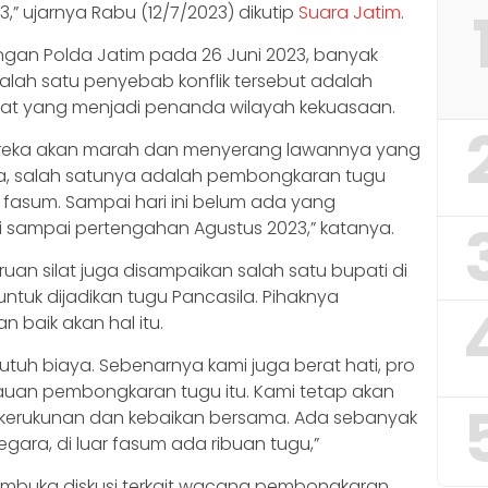
” ujarnya Rabu (12/7/2023) dikutip
Suara Jatim
.
ngan Polda Jatim pada 26 Juni 2023, banyak
alah satu penyebab konflik tersebut adalah
at yang menjadi penanda wilayah kekuasaan.
mereka akan marah dan menyerang lawannya yang
ya, salah satunya adalah pembongkaran tugu
fasum. Sampai hari ini belum ada yang
i sampai pertengahan Agustus 2023,” katanya.
an silat juga disampaikan salah satu bupati di
ntuk dijadikan tugu Pancasila. Pihaknya
baik akan hal itu.
uh biaya. Sebenarnya kami juga berat hati, pro
bauan pembongkaran tugu itu. Kami tetap akan
i kerukunan dan kebaikan bersama. Ada sebanyak
gara, di luar fasum ada ribuan tugu,”
mbuka diskusi terkait wacana pembongkaran