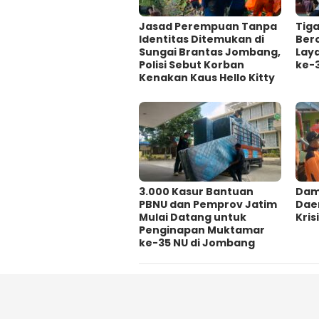
Jasad Perempuan Tanpa
Tig
Identitas Ditemukan di
Ber
Sungai Brantas Jombang,
Lay
Polisi Sebut Korban
ke-
Kenakan Kaus Hello Kitty
3.000 Kasur Bantuan
Damp
PBNU dan Pemprov Jatim
Dae
Mulai Datang untuk
Krisi
Penginapan Muktamar
ke-35 NU di Jombang