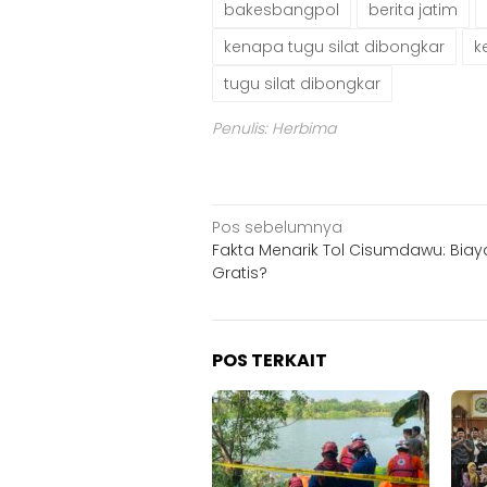
bakesbangpol
berita jatim
kenapa tugu silat dibongkar
k
tugu silat dibongkar
Penulis: Herbima
Navigasi
Pos sebelumnya
Fakta Menarik Tol Cisumdawu: Biay
pos
Gratis?
POS TERKAIT