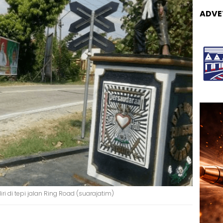
ADVE
ri di tepi jalan Ring Road (suarajatim)