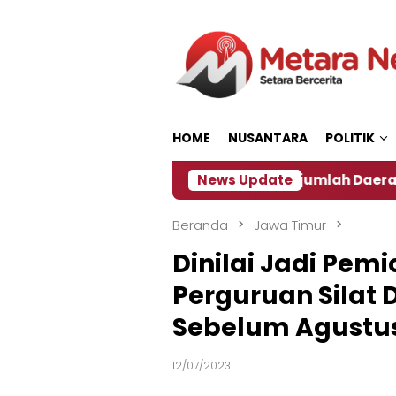
Loncat
ke
konten
HOME
NUSANTARA
POLITIK
‎
Dampak El Nino, Sejumlah Daerah di Jember Alam
News Update
Beranda
Jawa Timur
Dinilai Jadi Pemi
Perguruan Silat 
Sebelum Agustu
12/07/2023