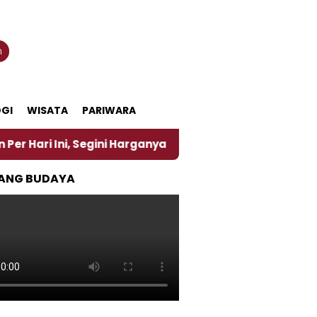
n
GI
WISATA
PARIWARA
egini Harganya
‎Nasirun Maestro Lukis Pemadu Tra
ANG BUDAYA