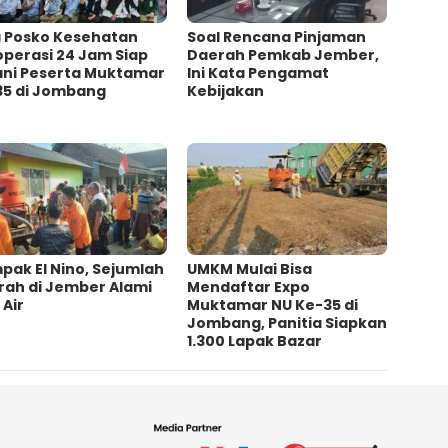
a Posko Kesehatan
‎Soal Rencana Pinjaman
operasi 24 Jam Siap
Daerah Pemkab Jember,
ani Peserta Muktamar
Ini Kata Pengamat
35 di Jombang
Kebijakan ‎
ak El Nino, Sejumlah
UMKM Mulai Bisa
rah di Jember Alami
Mendaftar Expo
 Air
Muktamar NU Ke-35 di
Jombang, Panitia Siapkan
1.300 Lapak Bazar