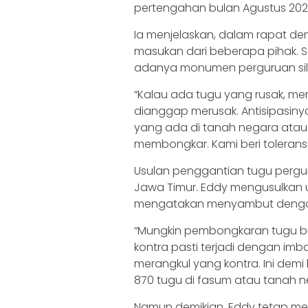
pertengahan bulan Agustus 2023,
Ia menjelaskan, dalam rapat de
masukan dari beberapa pihak. S
adanya monumen perguruan sil
“Kalau ada tugu yang rusak, 
dianggap merusak. Antisipasin
yang ada di tanah negara atau 
membongkar. Kami beri tolerans
Usulan penggantian tugu perguru
Jawa Timur. Eddy mengusulkan u
mengatakan menyambut dengan 
“Mungkin pembongkaran tugu but
kontra pasti terjadi dengan im
merangkul yang kontra. Ini dem
870 tugu di fasum atau tanah ne
Namun demikian, Eddy tetap me