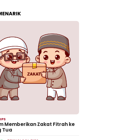
 MENARIK
IPS
 Memberikan Zakat Fitrah ke
g Tua