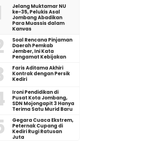
1
Jelang Muktamar NU
ke-35, Pelukis Asal
Jombang Abadikan
Para Muassis dalam
Kanvas
2
‎Soal Rencana Pinjaman
Daerah Pemkab
Jember, Ini Kata
Pengamat Kebijakan ‎
3
Faris Aditama Akhiri
Kontrak dengan Persik
Kediri
4
Ironi Pendidikan di
Pusat Kota Jombang,
SDN Mojongapit 3 Hanya
Terima Satu Murid Baru
5
‎Gegara Cuaca Ekstrem,
Peternak Cupang di
Kediri Rugi Ratusan
Juta