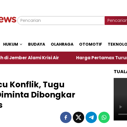
Pencaria
HUKUM
BUDAYA
OLAHRAGA
OTOMOTIF
TEKNOLO
i Krisi Air
Harga Pertamax Turun Per Hari Ini, S
TUAL
cu Konflik, Tugu
Diminta Dibongkar
s