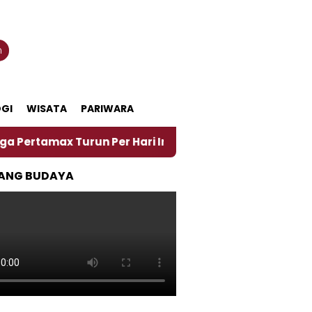
n
GI
WISATA
PARIWARA
x Turun Per Hari Ini, Segini Harganya
‎Nasirun M
ANG BUDAYA