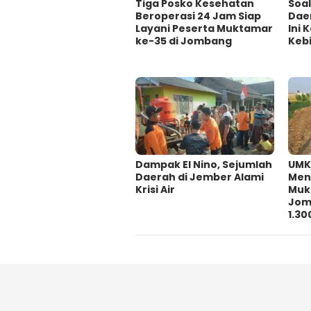
Tiga Posko Kesehatan
‎Soa
Beroperasi 24 Jam Siap
Dae
Layani Peserta Muktamar
Ini
ke-35 di Jombang
Kebi
Dampak El Nino, Sejumlah
UMK
Daerah di Jember Alami
Men
Krisi Air
Muk
Jom
1.30