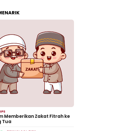
 MENARIK
IPS
 Memberikan Zakat Fitrah ke
g Tua