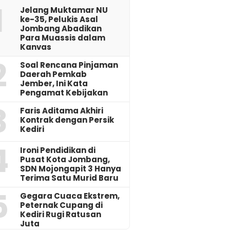
1
Jelang Muktamar NU
ke-35, Pelukis Asal
Jombang Abadikan
Para Muassis dalam
Kanvas
2
‎Soal Rencana Pinjaman
Daerah Pemkab
Jember, Ini Kata
Pengamat Kebijakan ‎
3
Faris Aditama Akhiri
Kontrak dengan Persik
Kediri
4
Ironi Pendidikan di
Pusat Kota Jombang,
SDN Mojongapit 3 Hanya
Terima Satu Murid Baru
5
‎Gegara Cuaca Ekstrem,
Peternak Cupang di
Kediri Rugi Ratusan
Juta