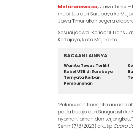
Metaranews.co,
Jawa Timur – 
mobilitas dari Surabaya ke Mojok
Jawa Timur akan segera dioperas
Sesuai jadwal, Koridor II Trans 
Kertajaya, Kota Mojokerto.
BACAAN LAINNYA
Wanita Tewas Terlilit
Ko
Kabel USB di Surabaya
Bu
Ternyata Korban
Te
Pembunuhan
“Peluncuran transjatim ini ada
pada bus ijo dari Bungurasih ke
nyaman, aman dan terjangkau,”
Senin (7/8/2023) dikutip
Suara J