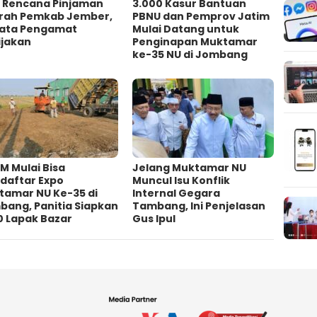
l Rencana Pinjaman
3.000 Kasur Bantuan
rah Pemkab Jember,
PBNU dan Pemprov Jatim
 Kata Pengamat
Mulai Datang untuk
jakan ‎
Penginapan Muktamar
ke-35 NU di Jombang
M Mulai Bisa
Jelang Muktamar NU
daftar Expo
Muncul Isu Konflik
tamar NU Ke-35 di
Internal Gegara
bang, Panitia Siapkan
Tambang, Ini Penjelasan
0 Lapak Bazar
Gus Ipul