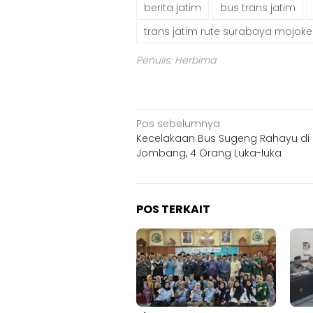
berita jatim
bus trans jatim
trans jatim rute surabaya mojoke
Penulis: Herbima
Navigasi
Pos sebelumnya
Kecelakaan Bus Sugeng Rahayu di
pos
Jombang, 4 Orang Luka-luka
POS TERKAIT