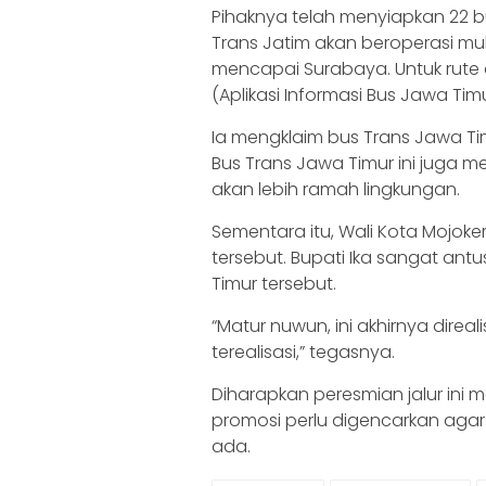
Pihaknya telah menyiapkan 22 bu
Trans Jatim akan beroperasi mul
mencapai Surabaya. Untuk rute da
(Aplikasi Informasi Bus Jawa Timu
Ia mengklaim bus Trans Jawa Timu
Bus Trans Jawa Timur ini juga 
akan lebih ramah lingkungan.
Sementara itu, Wali Kota Mojoke
tersebut. Bupati Ika sangat an
Timur tersebut.
“Matur nuwun, ini akhirnya direa
terealisasi,” tegasnya.
Diharapkan peresmian jalur ini m
promosi perlu digencarkan aga
ada.