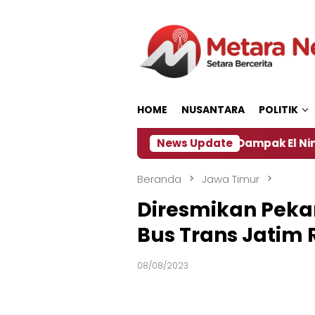
Loncat
ke
konten
HOME
NUSANTARA
POLITIK
ta Pengamat Kebijakan ‎
News Update
Dampak El Nino, Sejumla
Beranda
Jawa Timur
Diresmikan Peka
Bus Trans Jatim
08/08/2023