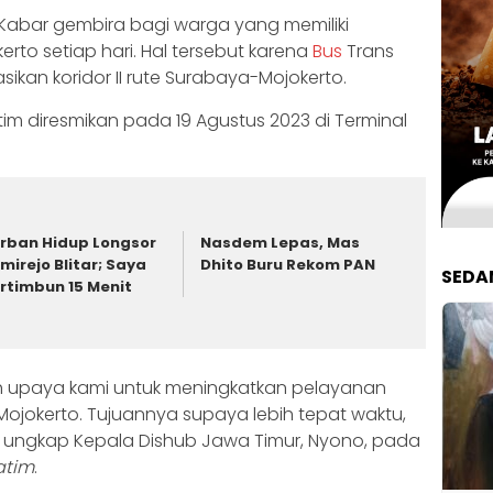
Kabar gembira bagi warga yang memiliki
erto setiap hari. Hal tersebut karena
Bus
Trans
ikan koridor II rute Surabaya-Mojokerto.
Jatim diresmikan pada 19 Agustus 2023 di Terminal
rban Hidup Longsor
Nasdem Lepas, Mas
mirejo Blitar; Saya
Dhito Buru Rekom PAN
SEDA
rtimbun 15 Menit
lah upaya kami untuk meningkatkan pelayanan
 Mojokerto. Tujuannya supaya lebih tepat waktu,
 ungkap Kepala Dishub Jawa Timur, Nyono, pada
atim
.