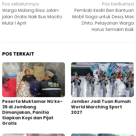
Navigasi
Pos sebelumnya
Pos berikutnya
Warga Malang Bisa Jalan-
Pemkab Kediri Beri Bantuan
pos
jalan Gratis Naik Bus Macito
Mobil Siaga untuk Desa, Mas
Mulai 1 April
Dhito: Pelayanan Warga
Harus Semakin Baik
POS TERKAIT
Peserta Muktamar NU ke-
Jember Jadi Tuan Rumah
35 di Jombang
World Marching Sport
Dimanjakan, Panitia
2027
Siapkan Kopi dan Pijat
Gratis