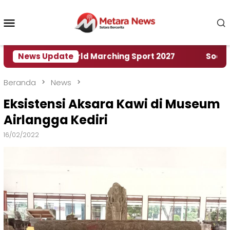
Loncat
ke
Menu
konten
Mobile
umah World Marching Sport 2027
News Update
‎Soal Rencana 
Beranda
News
Eksistensi Aksara Kawi di Museum
Airlangga Kediri
16/02/2022