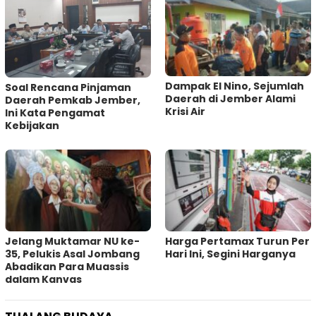
Dampak El Nino, Sejumlah
‎Soal Rencana Pinjaman
Daerah di Jember Alami
Daerah Pemkab Jember,
Krisi Air
Ini Kata Pengamat
Kebijakan ‎
Jelang Muktamar NU ke-
Harga Pertamax Turun Per
35, Pelukis Asal Jombang
Hari Ini, Segini Harganya
Abadikan Para Muassis
dalam Kanvas