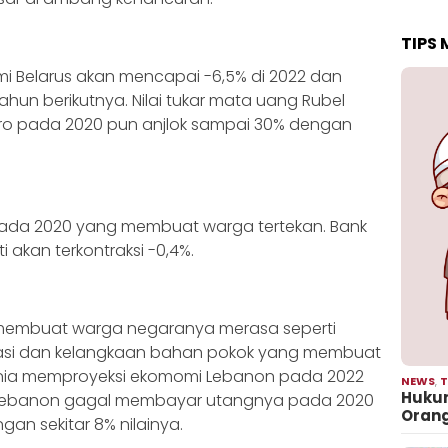
TIPS
i Belarus akan mencapai -6,5% di 2022 dan
hun berikutnya. Nilai tukar mata uang Rubel
ro pada 2020 pun anjlok sampai 30% dengan
M pada 2020 yang membuat warga tertekan. Bank
 akan terkontraksi -0,4%.
 membuat warga negaranya merasa seperti
nflasi dan kelangkaan bahan pokok yang membuat
 Dunia memproyeksi ekomomi Lebanon pada 2022
NEWS
,
T
Hukum
a Lebanon gagal membayar utangnya pada 2020
Oran
an sekitar 8% nilainya.