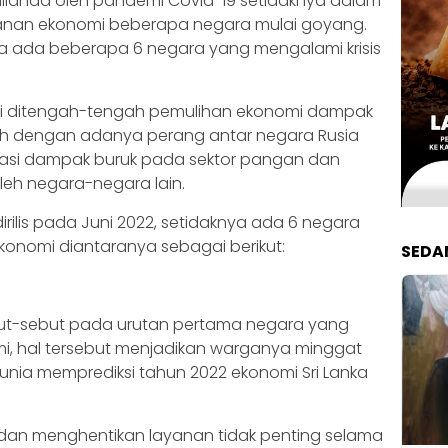
dilanda oleh pandemi Covid-19 setidaknya dalam
ahanan ekonomi beberapa negara mulai goyang.
nya ada beberapa 6 negara yang mengalami krisis
si ditengah-tengah pemulihan ekonomi dampak
ah dengan adanya perang antar negara Rusia
asi dampak buruk pada sektor pangan dan
leh negara-negara lain.
rilis pada Juni 2022, setidaknya ada 6 negara
konomi diantaranya sebagai berikut:
SEDA
but-sebut pada urutan pertama negara yang
i, hal tersebut menjadikan warganya minggat
 Dunia memprediksi tahun 2022 ekonomi Sri Lanka
 dan menghentikan layanan tidak penting selama