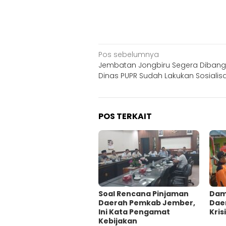
Navigasi
Pos sebelumnya
Jembatan Jongbiru Segera Dibang
pos
Dinas PUPR Sudah Lakukan Sosialisa
POS TERKAIT
‎Soal Rencana Pinjaman
Damp
Daerah Pemkab Jember,
Dae
Ini Kata Pengamat
Krisi
Kebijakan ‎