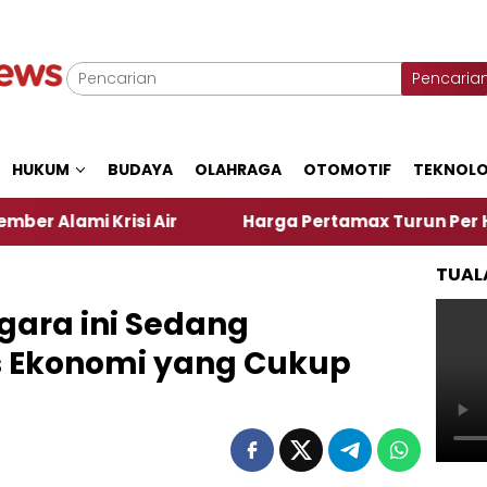
Pencaria
HUKUM
BUDAYA
OLAHRAGA
OTOMOTIF
TEKNOLO
risi Air
Harga Pertamax Turun Per Hari Ini, Segi
TUAL
ara ini Sedang
s Ekonomi yang Cukup