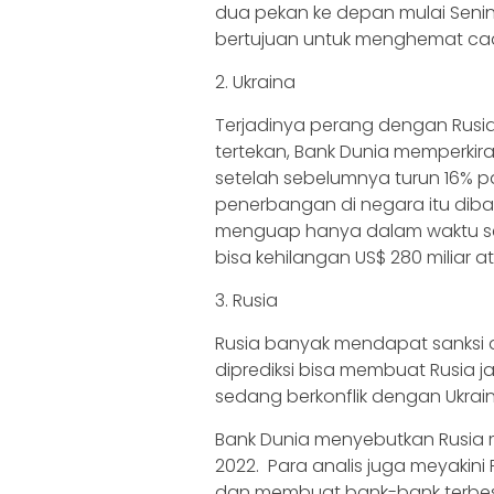
dua pekan ke depan mulai Senin
bertujuan untuk menghemat ca
2. Ukraina
Terjadinya perang dengan Rusi
tertekan, Bank Dunia memperkir
setelah sebelumnya turun 16% p
penerbangan di negara itu diba
menguap hanya dalam waktu seke
bisa kehilangan US$ 280 miliar at
3. Rusia
Rusia banyak mendapat sanksi d
diprediksi bisa membuat Rusia j
sedang berkonflik dengan Ukrain
Bank Dunia menyebutkan Rusia 
2022.
Para analis juga meyakini
dan membuat bank-bank terbes