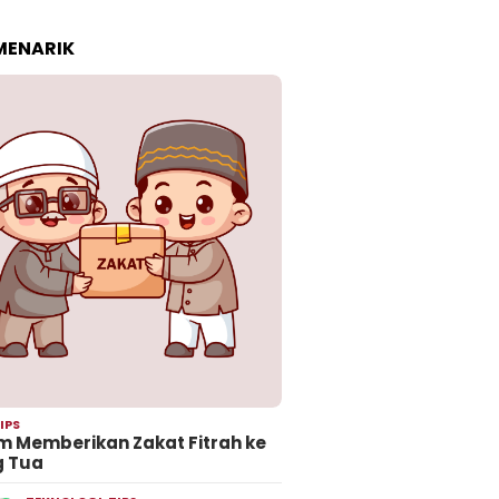
 MENARIK
IPS
 Memberikan Zakat Fitrah ke
g Tua