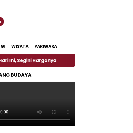
n
GI
WISATA
PARIWARA
ni Harganya
‎Nasirun Maestro Lukis Pemadu Tradis
ANG BUDAYA