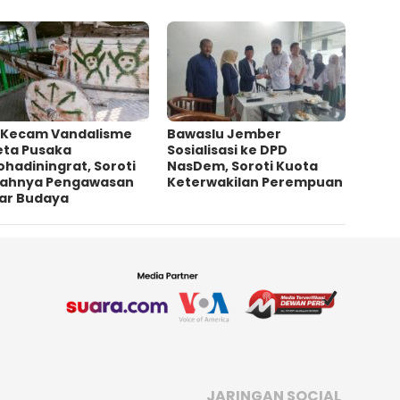
 Kecam Vandalisme
Bawaslu Jember
eta Pusaka
Sosialisasi ke DPD
ohadiningrat, Soroti
NasDem, Soroti Kuota
ahnya Pengawasan
Keterwakilan Perempuan
ar Budaya
JARINGAN SOCIAL