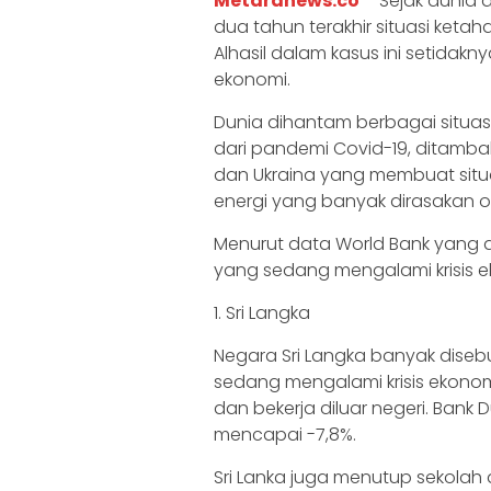
Metaranews.co
– Sejak dunia 
dua tahun terakhir situasi ket
Alhasil d
alam kasus ini setidak
ekonomi.
Dunia dihantam berbagai situa
dari pandemi Covid-19, ditamb
dan Ukraina yang membuat situ
energi yang banyak dirasakan o
Menurut data World Bank yang di
yang sedang mengalami krisis e
1. Sri Langka
Negara Sri Langka banyak dise
sedang mengalami krisis ekonom
dan bekerja diluar negeri. Bank
mencapai -7,8%.
Sri Lanka juga menutup sekolah