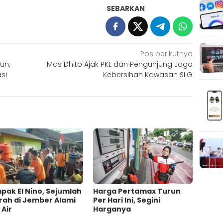
SEBARKAN
Pos berikutnya
un,
Mas Dhito Ajak PKL dan Pengunjung Jaga
si
Kebersihan Kawasan SLG
ak El Nino, Sejumlah
Harga Pertamax Turun
rah di Jember Alami
Per Hari Ini, Segini
 Air
Harganya