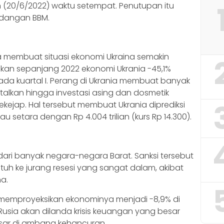
 (20/6/2022) waktu setempat. Penutupan itu
dangan BBM.
a membuat situasi ekonomi Ukraina semakin
akan sepanjang 2022 ekonomi Ukrania -45,1%
ada kuartal I. Perang di Ukrania membuat banyak
talkan hingga investasi asing dan dosmetik
jap. Hal tersebut membuat Ukrania diprediksi
au setara dengan Rp 4.004 trilian (kurs Rp 14.300).
ari banyak negara-negara Barat. Sanksi tersebut
atuh ke jurang resesi yang sangat dalam, akibat
a.
memproyeksikan ekonominya menjadi -8,9% di
 Rusia akan dilanda krisis keuangan yang besar
ar di ambang kehancuran.