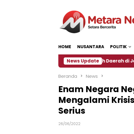
Loncat
ke
konten
HOME
NUSANTARA
POLITIK
Dampak El Nino, Sejumlah Daerah di Jember Alami K
News Update
Beranda
News
Enam Negara Neg
Mengalami Krisi
Serius
26/06/2022