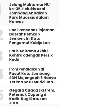
1
Jelang Muktamar NU
ke-35, Pelukis Asal
Jombang Abadikan
Para Muassis dalam
Kanvas
2
‎Soal Rencana Pinjaman
Daerah Pemkab
Jember, Ini Kata
Pengamat Kebijakan ‎
3
Faris Aditama Akhiri
Kontrak dengan Persik
Kediri
4
Ironi Pendidikan di
Pusat Kota Jombang,
SDN Mojongapit 3 Hanya
Terima Satu Murid Baru
5
‎Gegara Cuaca Ekstrem,
Peternak Cupang di
Kediri Rugi Ratusan
Juta