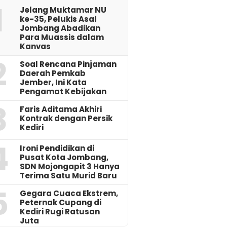
1
Jelang Muktamar NU
ke-35, Pelukis Asal
Jombang Abadikan
Para Muassis dalam
Kanvas
2
‎Soal Rencana Pinjaman
Daerah Pemkab
Jember, Ini Kata
Pengamat Kebijakan ‎
3
Faris Aditama Akhiri
Kontrak dengan Persik
Kediri
4
Ironi Pendidikan di
Pusat Kota Jombang,
SDN Mojongapit 3 Hanya
Terima Satu Murid Baru
5
‎Gegara Cuaca Ekstrem,
Peternak Cupang di
Kediri Rugi Ratusan
Juta