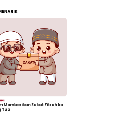
 MENARIK
IPS
 Memberikan Zakat Fitrah ke
g Tua