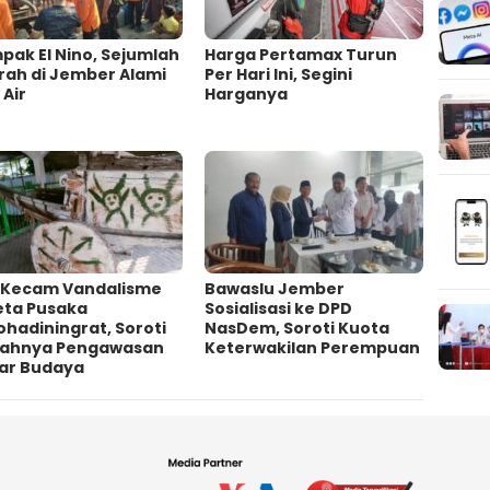
ak El Nino, Sejumlah
Harga Pertamax Turun
rah di Jember Alami
Per Hari Ini, Segini
 Air
Harganya
 Kecam Vandalisme
Bawaslu Jember
eta Pusaka
Sosialisasi ke DPD
ohadiningrat, Soroti
NasDem, Soroti Kuota
ahnya Pengawasan
Keterwakilan Perempuan
ar Budaya