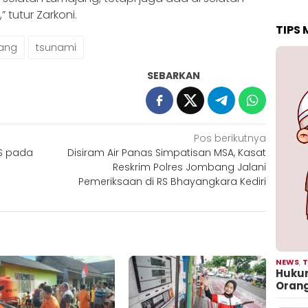
” tutur Zarkoni.
TIPS
ang
tsunami
SEBARKAN
Pos berikutnya
IS pada
Disiram Air Panas Simpatisan MSA, Kasat
Reskrim Polres Jombang Jalani
Pemeriksaan di RS Bhayangkara Kediri
NEWS
,
T
Hukum
Oran