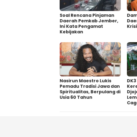
‎Soal Rencana Pinjaman
Damp
Daerah Pemkab Jember,
Dae
Ini Kata Pengamat
Krisi
Kebijakan ‎
‎Nasirun Maestro Lukis
DK3
Pemadu Tradisi Jawa dan
Ker
Spiritualitas, Berpulang di
Djoj
Usia 60 Tahun
Lem
Cag