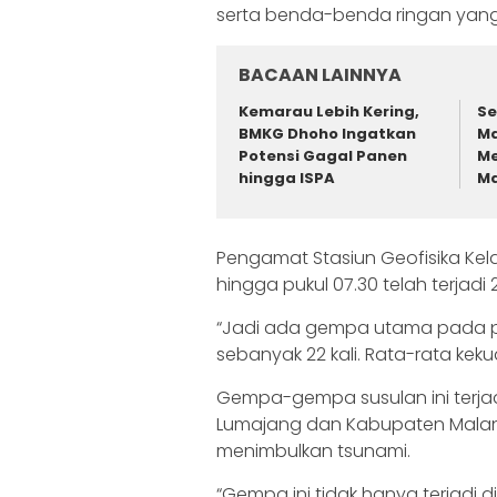
serta benda-benda ringan yan
BACAAN LAINNYA
Kemarau Lebih Kering,
Se
BMKG Dhoho Ingatkan
Ma
Potensi Gagal Panen
Me
hingga ISPA
Ma
Pengamat Stasiun Geofisika Kela
hingga pukul 07.30 telah terjadi
“Jadi ada gempa utama pada pu
sebanyak 22 kali. Rata-rata ke
Gempa-gempa susulan ini terjadi
Lumajang dan Kabupaten Malang.
menimbulkan tsunami.
“Gempa ini tidak hanya terjadi d