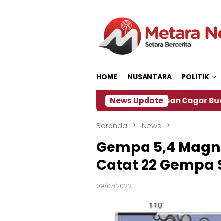
Loncat
ke
konten
HOME
NUSANTARA
POLITIK
, Soroti Lemahnya Pengawasan Cagar Budaya
News Update
Beranda
News
Gempa 5,4 Magni
Catat 22 Gempa 
09/07/2022