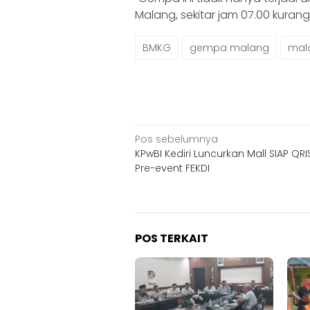
Malang, sekitar jam 07.00 kurang,
BMKG
gempa malang
mal
Navigasi
Pos sebelumnya
KPwBI Kediri Luncurkan Mall SIAP QR
pos
Pre-event FEKDI
POS TERKAIT