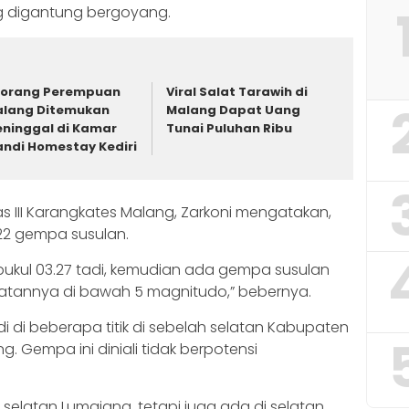
g digantung bergoyang.
orang Perempuan
Viral Salat Tarawih di
lang Ditemukan
Malang Dapat Uang
ninggal di Kamar
Tunai Puluhan Ribu
ndi Homestay Kediri
s III Karangkates Malang, Zarkoni mengatakan,
 22 gempa susulan.
kul 03.27 tadi, kemudian ada gempa susulan
kuatannya di bawah 5 magnitudo,” bebernya.
 di beberapa titik di sebelah selatan Kabupaten
 Gempa ini diniali tidak berpotensi
i selatan Lumajang, tetapi juga ada di selatan