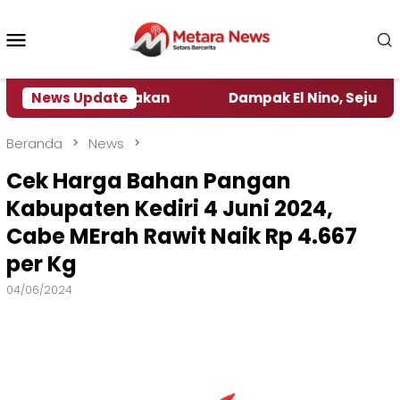
Loncat
ke
Menu
konten
Mobile
at Kebijakan ‎
News Update
Dampak El Nino, Sejumlah Daerah 
Beranda
News
Cek Harga Bahan Pangan
Kabupaten Kediri 4 Juni 2024,
Cabe MErah Rawit Naik Rp 4.667
per Kg
04/06/2024