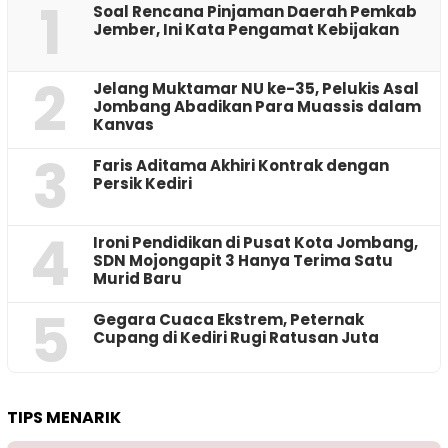
1
‎Soal Rencana Pinjaman Daerah Pemkab
Jember, Ini Kata Pengamat Kebijakan ‎
2
Jelang Muktamar NU ke-35, Pelukis Asal
Jombang Abadikan Para Muassis dalam
Kanvas
3
Faris Aditama Akhiri Kontrak dengan
Persik Kediri
4
Ironi Pendidikan di Pusat Kota Jombang,
SDN Mojongapit 3 Hanya Terima Satu
Murid Baru
5
‎Gegara Cuaca Ekstrem, Peternak
Cupang di Kediri Rugi Ratusan Juta
TIPS MENARIK