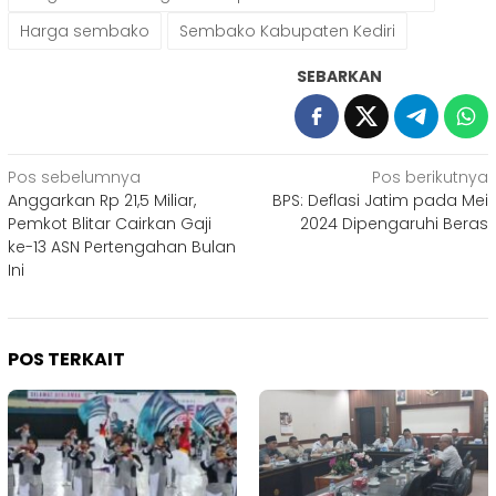
Harga sembako
Sembako Kabupaten Kediri
SEBARKAN
Navigasi
Pos sebelumnya
Pos berikutnya
Anggarkan Rp 21,5 Miliar,
BPS: Deflasi Jatim pada Mei
pos
Pemkot Blitar Cairkan Gaji
2024 Dipengaruhi Beras
ke-13 ASN Pertengahan Bulan
Ini
POS TERKAIT