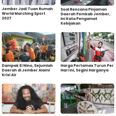
Jember Jadi Tuan Rumah
‎Soal Rencana Pinjaman
World Marching Sport
Daerah Pemkab Jember,
2027
Ini Kata Pengamat
Kebijakan ‎
Dampak El Nino, Sejumlah
Harga Pertamax Turun Per
Daerah di Jember Alami
Hari Ini, Segini Harganya
Krisi Air