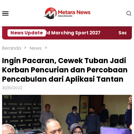
Loncat
ke
Menu
konten
Mobile
umah World Marching Sport 2027
News Update
‎Soal Rencana 
Beranda
News
Ingin Pacaran, Cewek Tuban Jadi
Korban Pencurian dan Percobaan
Pencabulan dari Aplikasi Tantan
30/10/2022