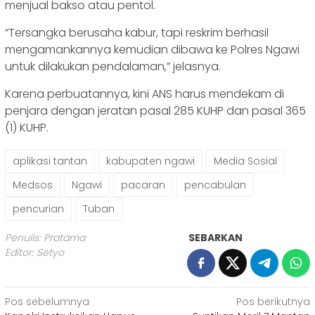
menjual bakso atau pentol.
“Tersangka berusaha kabur, tapi reskrim berhasil
mengamankannya kemudian dibawa ke Polres Ngawi
untuk dilakukan pendalaman,” jelasnya.
Karena perbuatannya, kini ANS harus mendekam di
penjara dengan jeratan pasal 285 KUHP dan pasal 365
(1) KUHP.
aplikasi tantan
kabupaten ngawi
Media Sosial
Medsos
Ngawi
pacaran
pencabulan
pencurian
Tuban
Penulis: Pratama
SEBARKAN
Editor: Setyo
Navigasi
Pos sebelumnya
Pos berikutnya