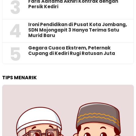
3
Faris Aditama Akhiri Kontrak dengan
Persik Kediri
4
Ironi Pendidikan di Pusat Kota Jombang,
SDN Mojongapit 3 Hanya Terima Satu
Murid Baru
5
‎Gegara Cuaca Ekstrem, Peternak
Cupang di Kediri Rugi Ratusan Juta
TIPS MENARIK