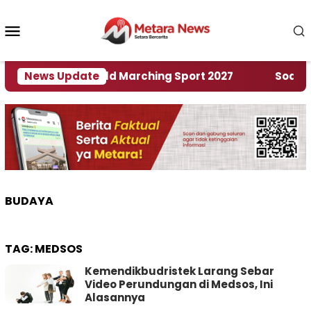
Loncat
ke
Menu
konten
Mobile
n Rumah World Marching Sport 2027
News Update
‎Soal Renca
BUDAYA
TAG:
MEDSOS
Kemendikbudristek Larang Sebar
Video Perundungan di Medsos, Ini
Alasannya