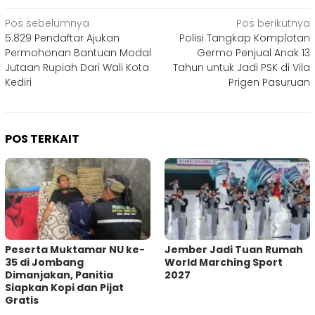
Navigasi
Pos sebelumnya
Pos berikutnya
5.829 Pendaftar Ajukan
Polisi Tangkap Komplotan
pos
Permohonan Bantuan Modal
Germo Penjual Anak 13
Jutaan Rupiah Dari Wali Kota
Tahun untuk Jadi PSK di Vila
Kediri
Prigen Pasuruan
POS TERKAIT
Peserta Muktamar NU ke-
Jember Jadi Tuan Rumah
35 di Jombang
World Marching Sport
Dimanjakan, Panitia
2027
Siapkan Kopi dan Pijat
Gratis