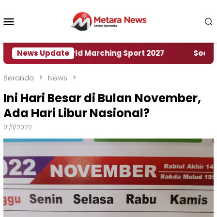
Loncat
ke
Menu
konten
Mobile
umah World Marching Sport 2027
News Update
‎Soal Rencana 
Beranda
News
Ini Hari Besar di Bulan November,
Ada Hari Libur Nasional?
01/11/2022