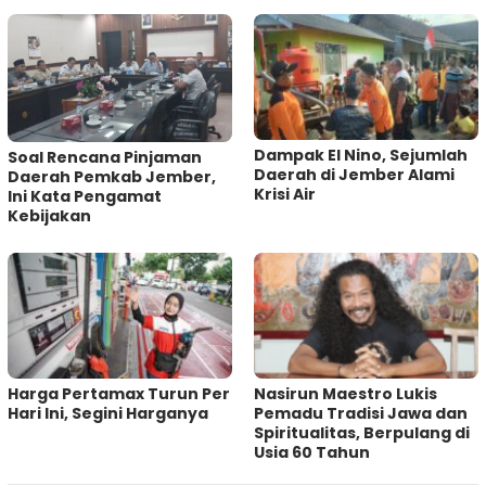
Dampak El Nino, Sejumlah
‎Soal Rencana Pinjaman
Daerah di Jember Alami
Daerah Pemkab Jember,
Krisi Air
Ini Kata Pengamat
Kebijakan ‎
Harga Pertamax Turun Per
‎Nasirun Maestro Lukis
Hari Ini, Segini Harganya
Pemadu Tradisi Jawa dan
Spiritualitas, Berpulang di
Usia 60 Tahun