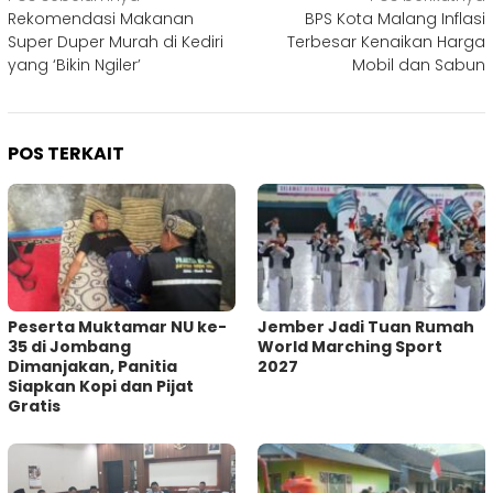
Navigasi
Rekomendasi Makanan
BPS Kota Malang Inflasi
pos
Super Duper Murah di Kediri
Terbesar Kenaikan Harga
yang ‘Bikin Ngiler’
Mobil dan Sabun
POS TERKAIT
Peserta Muktamar NU ke-
Jember Jadi Tuan Rumah
35 di Jombang
World Marching Sport
Dimanjakan, Panitia
2027
Siapkan Kopi dan Pijat
Gratis