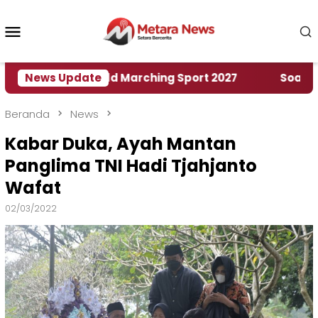
Loncat
ke
Menu
konten
Mobile
Rumah World Marching Sport 2027
News Update
‎Soal Rencana
Beranda
News
Kabar Duka, Ayah Mantan
Panglima TNI Hadi Tjahjanto
Wafat
02/03/2022