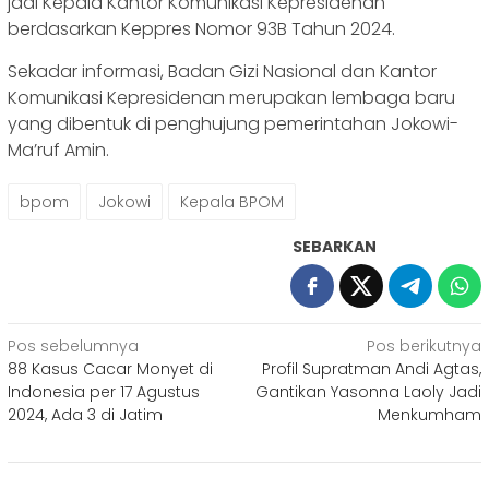
jadi Kepala Kantor Komunikasi Kepresidenan
berdasarkan Keppres Nomor 93B Tahun 2024.
Sekadar informasi, Badan Gizi Nasional dan Kantor
Komunikasi Kepresidenan merupakan lembaga baru
yang dibentuk di penghujung pemerintahan Jokowi-
Ma’ruf Amin.
bpom
Jokowi
Kepala BPOM
SEBARKAN
Navigasi
Pos sebelumnya
Pos berikutnya
88 Kasus Cacar Monyet di
Profil Supratman Andi Agtas,
pos
Indonesia per 17 Agustus
Gantikan Yasonna Laoly Jadi
2024, Ada 3 di Jatim
Menkumham