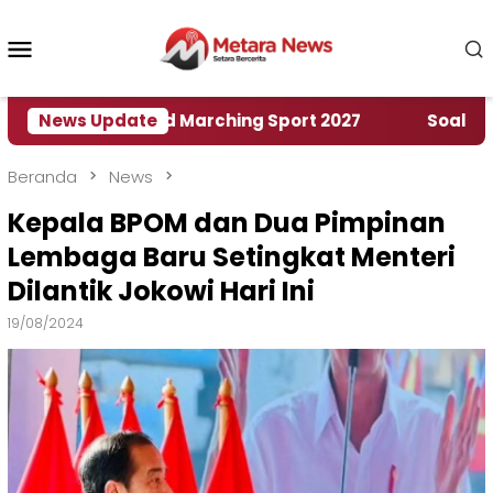
Loncat
ke
Menu
konten
Mobile
umah World Marching Sport 2027
News Update
‎Soal Rencana 
Beranda
News
Kepala BPOM dan Dua Pimpinan
Lembaga Baru Setingkat Menteri
Dilantik Jokowi Hari Ini
19/08/2024