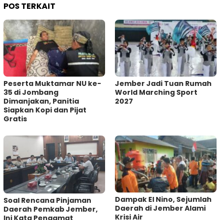
POS TERKAIT
Peserta Muktamar NU ke-
Jember Jadi Tuan Rumah
35 di Jombang
World Marching Sport
Dimanjakan, Panitia
2027
Siapkan Kopi dan Pijat
Gratis
Dampak El Nino, Sejumlah
‎Soal Rencana Pinjaman
Daerah di Jember Alami
Daerah Pemkab Jember,
Krisi Air
Ini Kata Pengamat