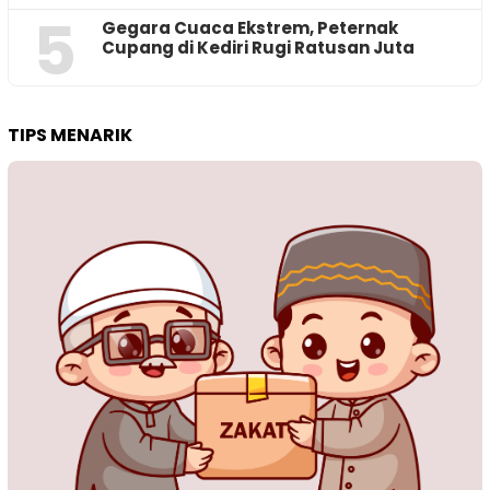
5
‎Gegara Cuaca Ekstrem, Peternak
Cupang di Kediri Rugi Ratusan Juta
TIPS MENARIK