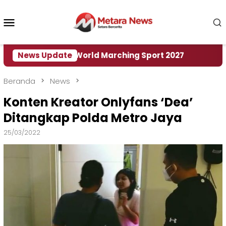
Loncat
ke
Menu
konten
Mobile
Tuan Rumah World Marching Sport 2027
News Update
‎Soal Re
Beranda
News
Konten Kreator Onlyfans ‘Dea’
Ditangkap Polda Metro Jaya
25/03/2022