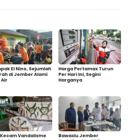
ak El Nino, Sejumlah
Harga Pertamax Turun
rah di Jember Alami
Per Hari Ini, Segini
 Air
Harganya
 Kecam Vandalisme
Bawaslu Jember