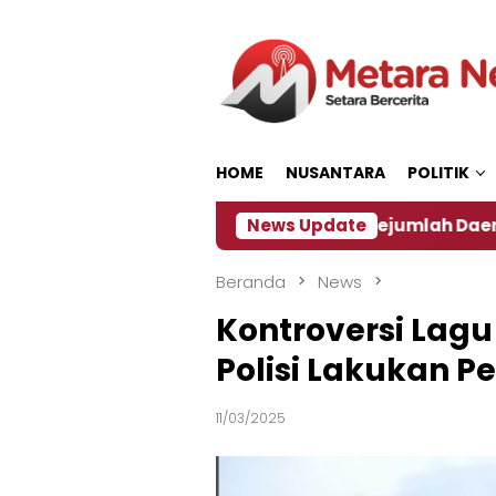
Loncat
ke
konten
HOME
NUSANTARA
POLITIK
 ‎
Dampak El Nino, Sejumlah Daerah di Jember Ala
News Update
Beranda
News
Kontroversi Lagu 
Polisi Lakukan P
11/03/2025