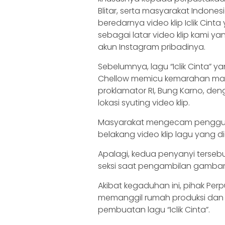
Blitar, serta masyarakat Indone
beredarnya video klip Iclik C
sebagai latar video klip kami y
akun Instagram pribadinya.
Sebelumnya, lagu “Iclik Cinta” 
Chellow memicu kemarahan ma
proklamator RI, Bung Karno, de
lokasi syuting video klip.
Masyarakat mengecam pengguna
belakang video klip lagu yang 
Apalagi, kedua penyanyi terse
seksi saat pengambilan gambar d
Akibat kegaduhan ini, pihak Per
memanggil rumah produksi dan 
pembuatan lagu “Iclik Cinta”.