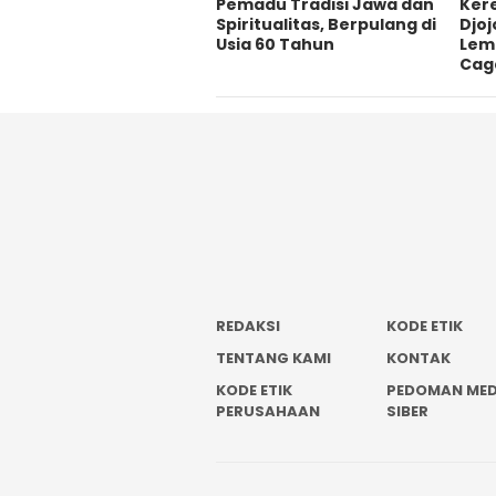
Pemadu Tradisi Jawa dan
Ker
Spiritualitas, Berpulang di
Djoj
Usia 60 Tahun
Lem
Cag
REDAKSI
KODE ETIK
TENTANG KAMI
KONTAK
KODE ETIK
PEDOMAN MED
PERUSAHAAN
SIBER