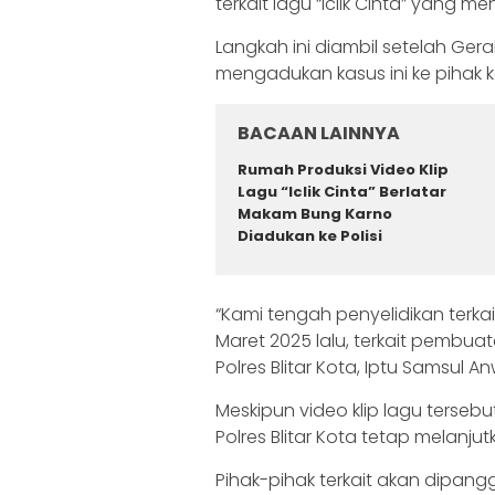
terkait lagu “Iclik Cinta” yang m
Langkah ini diambil setelah Ger
mengadukan kasus ini ke pihak k
BACAAN LAINNYA
Rumah Produksi Video Klip
Lagu “Iclik Cinta” Berlatar
Makam Bung Karno
Diadukan ke Polisi
“Kami tengah penyelidikan terka
Maret 2025 lalu, terkait pembuata
Polres Blitar Kota, Iptu Samsul An
Meskipun video klip lagu terseb
Polres Blitar Kota tetap melanju
Pihak-pihak terkait akan dipangg