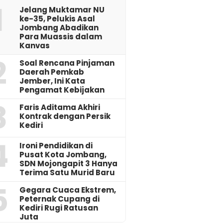
1
Jelang Muktamar NU
ke-35, Pelukis Asal
Jombang Abadikan
Para Muassis dalam
Kanvas
2
‎Soal Rencana Pinjaman
Daerah Pemkab
Jember, Ini Kata
Pengamat Kebijakan ‎
3
Faris Aditama Akhiri
Kontrak dengan Persik
Kediri
4
Ironi Pendidikan di
Pusat Kota Jombang,
SDN Mojongapit 3 Hanya
Terima Satu Murid Baru
5
‎Gegara Cuaca Ekstrem,
Peternak Cupang di
Kediri Rugi Ratusan
Juta