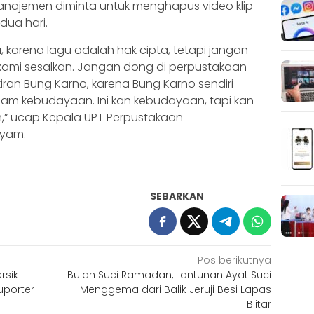
anajemen diminta untuk menghapus video klip
dua hari.
 karena lagu adalah hak cipta, tetapi jangan
kami sesalkan. Jangan dong di perpustakaan
ran Bung Karno, karena Bung Karno sendiri
am kebudayaan. Ini kan kebudayaan, tapi kan
n,” ucap Kepala UPT Perpustakaan
Syam.
SEBARKAN
Pos berikutnya
rsik
Bulan Suci Ramadan, Lantunan Ayat Suci
uporter
Menggema dari Balik Jeruji Besi Lapas
Blitar