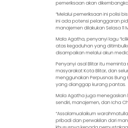
pemeriksaan akan dikembangkan 
“Melalui pemeriksaan ini polis
ini ada potensi pelanggaran p
manajemen dilakukan Selasa 11 Ma
Mala Agatha, penyanyi lagu “Ic
atas kegaduhan yang ditimbulk
disampaikan melalui akun media 
Penyanyi asal Blitar itu memin
masyarakat Kota Blitar, dan sel
menggunakan Perpusnas Bung Ka
yang dianggap kurang pantas.
Mala Agatha juga menegaskan b
sendiri, manajemen, dan Icha Ch
“Assalamualaikum warahmatull
pribadi dan perwakilan dari 
khususnya kepada perpustakaan