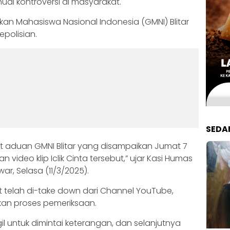
enuai kontroversi di masyarakat.
akan Mahasiswa Nasional Indonesia (GMNI) Blitar
epolisian.
SEDA
it aduan GMNI Blitar yang disampaikan Jumat 7
n video klip Iclik Cinta tersebut,” ujar Kasi Humas
war, Selasa (11/3/2025).
ut telah di-take down dari Channel YouTube,
tkan proses pemeriksaan.
il untuk dimintai keterangan, dan selanjutnya