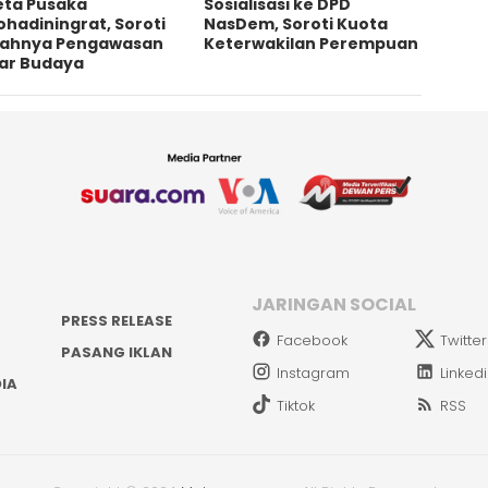
eta Pusaka
Sosialisasi ke DPD
ohadiningrat, Soroti
NasDem, Soroti Kuota
ahnya Pengawasan
Keterwakilan Perempuan
ar Budaya
JARINGAN SOCIAL
PRESS RELEASE
Facebook
Twitter
PASANG IKLAN
Instagram
Linked
IA
Tiktok
RSS