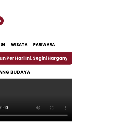
n
GI
WISATA
PARIWARA
Segini Harganya
‎Nasirun Maestro Lukis Pemadu Tr
ANG BUDAYA