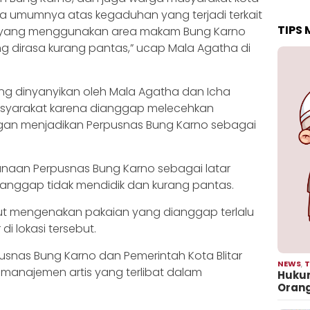
sia umumnya atas kegaduhan yang terjadi terkait
TIPS
inta yang menggunakan area makam Bung Karno
ang dirasa kurang pantas,” ucap Mala Agatha di
yang dinyanyikan oleh Mala Agatha dan Icha
syarakat karena dianggap melecehkan
ngan menjadikan Perpusnas Bung Karno sebagai
an Perpusnas Bung Karno sebagai latar
dianggap tidak mendidik dan kurang pantas.
but mengenakan pakaian yang dianggap terlalu
i lokasi tersebut.
pusnas Bung Karno dan Pemerintah Kota Blitar
NEWS
,
T
manajemen artis yang terlibat dalam
Hukum
Oran