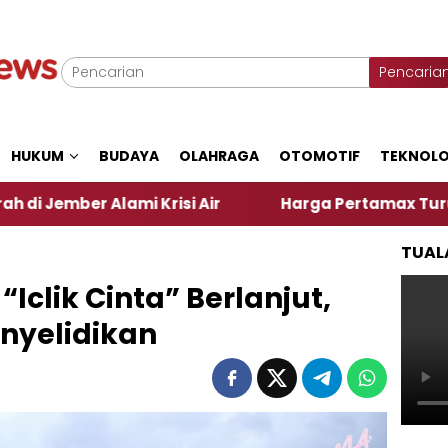
Pencaria
HUKUM
BUDAYA
OLAHRAGA
OTOMOTIF
TEKNOLO
mi Krisi Air
Harga Pertamax Turun Per Hari Ini, 
TUAL
“Iclik Cinta” Berlanjut,
enyelidikan