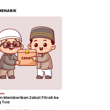
 MENARIK
IPS
 Memberikan Zakat Fitrah ke
g Tua