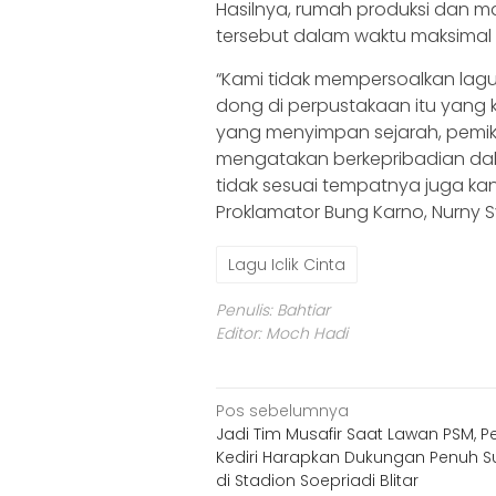
Hasilnya, rumah produksi dan m
tersebut dalam waktu maksimal 
“Kami tidak mempersoalkan lagu,
dong di perpustakaan itu yang 
yang menyimpan sejarah, pemiki
mengatakan berkepribadian dal
tidak sesuai tempatnya juga ka
Proklamator Bung Karno, Nurny 
Lagu Iclik Cinta
Penulis: Bahtiar
Editor: Moch Hadi
Navigasi
Pos sebelumnya
Jadi Tim Musafir Saat Lawan PSM, Pe
pos
Kediri Harapkan Dukungan Penuh S
di Stadion Soepriadi Blitar