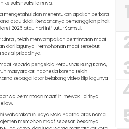
ke saksi-saksi lainnya.
i bisa mengetahui dan menentukan apakah perkara
idana atau tidak. Rencananya pemanggilan pihak
ret 2025 atau hari ini,” tutur Samsul.
lik Cinta”, telah menyampaikan permintaan maaf
an dari lagunya. Permohonan maaf tersebut
sosial pribadinya.
ta maaf kepada pengelola Perpusnas Bung Karno,
uruh masyarakat Indonesia karena telah
rno sebagai latar belakang video klip lagunya
ahwa permintaan maaf ini mewakili dirinya
ellow.
ahi wabarakatuh. Saya Mala Agatha atas nama
manajemen memohon maaf sebesar-besarnya
 Bung Karno, dan juga warga masyarakat kota