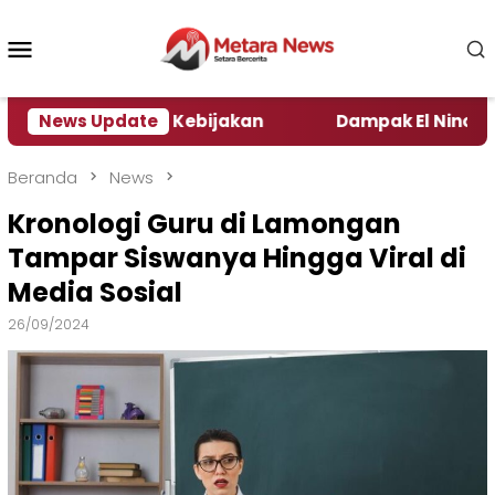
Loncat
ke
Menu
konten
Mobile
 Pengamat Kebijakan ‎
News Update
Dampak El Nino, Sejumlah 
Beranda
News
Kronologi Guru di Lamongan
Tampar Siswanya Hingga Viral di
Media Sosial
26/09/2024