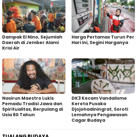
Dampak El Nino, Sejumlah
Harga Pertamax Turun Per
Daerah di Jember Alami
Hari Ini, Segini Harganya
Krisi Air
‎Nasirun Maestro Lukis
DK3 Kecam Vandalisme
Pemadu Tradisi Jawa dan
Kereta Pusaka
Spiritualitas, Berpulang di
Djojohadiningrat, Soroti
Usia 60 Tahun
Lemahnya Pengawasan
Cagar Budaya
TUALANG BUDAYA