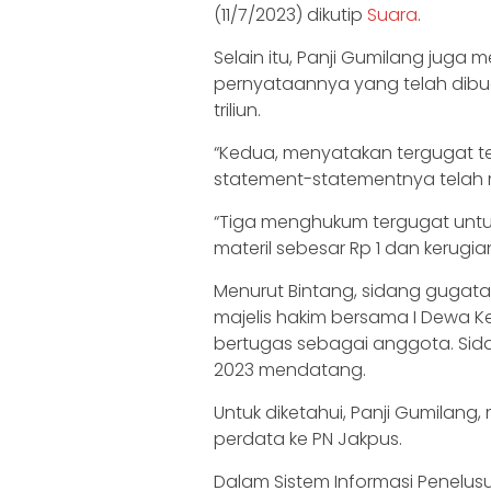
(11/7/2023) dikutip
Suara
.
Selain itu, Panji Gumilang jug
pernyataannya yang telah dibua
triliun.
“Kedua, menyatakan tergugat te
statement-statementnya telah 
“Tiga menghukum tergugat untu
materil sebesar Rp 1 dan kerugian
Menurut Bintang, sidang gugatan i
majelis hakim bersama I Dewa Ke
bertugas sebagai anggota. Sid
2023 mendatang.
Untuk diketahui, Panji Gumilan
perdata ke PN Jakpus.
Dalam Sistem Informasi Penelusu