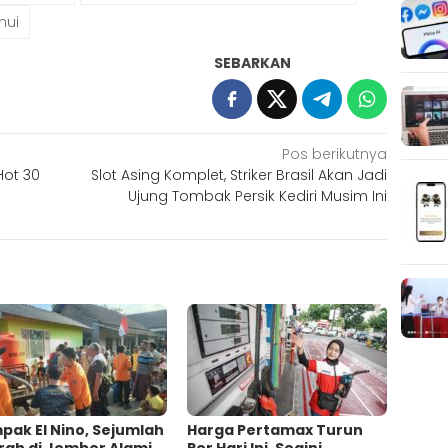
mui
SEBARKAN
Pos berikutnya
Hot 30
Slot Asing Komplet, Striker Brasil Akan Jadi
Ujung Tombak Persik Kediri Musim Ini
ak El Nino, Sejumlah
Harga Pertamax Turun
rah di Jember Alami
Per Hari Ini, Segini