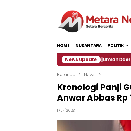
Loncat
ke
konten
HOME
NUSANTARA
POLITIK
an ‎
Dampak El Nino, Sejumlah Daerah di Jember A
News Update
Beranda
News
Kronologi Panji
Anwar Abbas Rp 1
11/07/2023