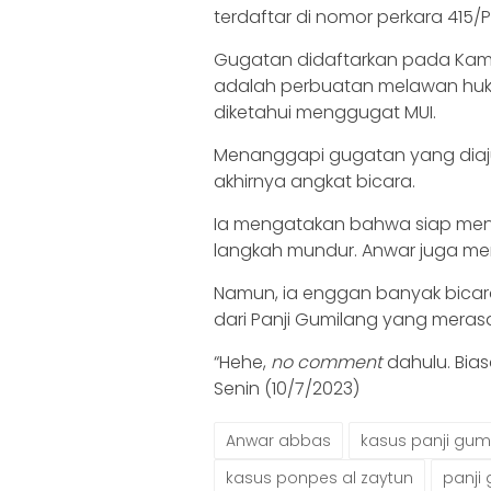
terdaftar di nomor perkara 415/P
Gugatan didaftarkan pada Kamis 
adalah perbuatan melawan huku
diketahui menggugat MUI.
Menanggapi gugatan yang diaj
akhirnya angkat bicara.
Ia mengatakan bahwa siap men
langkah mundur. Anwar juga m
Namun, ia enggan banyak bicara
dari Panji Gumilang yang merasa 
“Hehe,
no comment
dahulu. Biasa
Senin (10/7/2023)
Anwar abbas
kasus panji gum
kasus ponpes al zaytun
panji