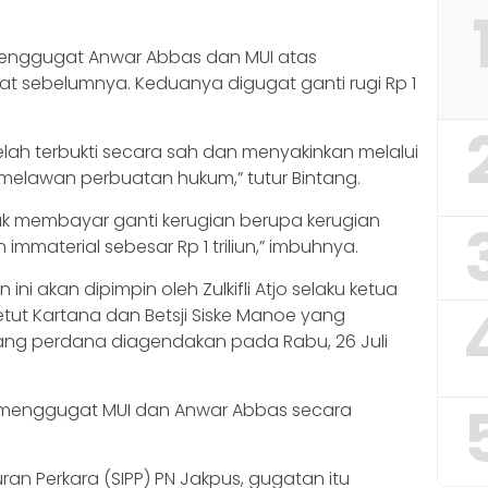
a menggugat Anwar Abbas dan MUI atas
t sebelumnya. Keduanya digugat ganti rugi Rp 1
lah terbukti secara sah dan menyakinkan melalui
melawan perbuatan hukum,” tutur Bintang.
k membayar ganti kerugian berupa kerugian
 immaterial sebesar Rp 1 triliun,” imbuhnya.
ni akan dipimpin oleh Zulkifli Atjo selaku ketua
tut Kartana dan Betsji Siske Manoe yang
ang perdana diagendakan pada Rabu, 26 Juli
g, menggugat MUI dan Anwar Abbas secara
ran Perkara (SIPP) PN Jakpus, gugatan itu