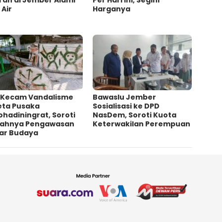
 Air
Harganya
 Kecam Vandalisme
Bawaslu Jember
eta Pusaka
Sosialisasi ke DPD
ohadiningrat, Soroti
NasDem, Soroti Kuota
ahnya Pengawasan
Keterwakilan Perempuan
ar Budaya