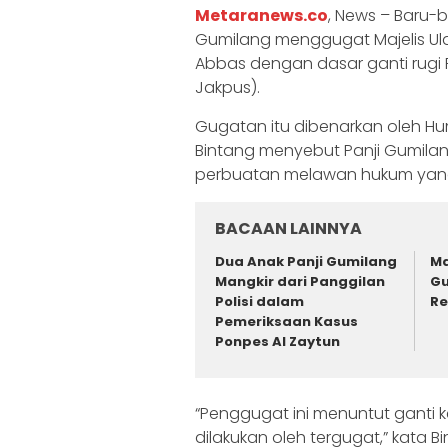
Metaranews.co
, News – Baru-b
Gumilang menggugat Majelis Ula
Abbas dengan dasar ganti rugi Rp
Jakpus).
Gugatan itu dibenarkan oleh Hum
Bintang menyebut Panji Gumil
perbuatan melawan hukum yang
BACAAN LAINNYA
Dua Anak Panji Gumilang
Ma
Mangkir dari Panggilan
Gu
Polisi dalam
Re
Pemeriksaan Kasus
Ponpes Al Zaytun
“Penggugat ini menuntut ganti
dilakukan oleh tergugat,” kata 