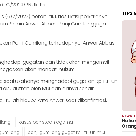
dt.G/2023/PN Jkt.Pst.
TIPS
(6/7/2023) pekan lalu, klasifikasi perkaranya
m. Selain Anwar Abbas, Panji Gumilang juga
ukan Panji Gumilang terhadapnya, Anwar Abbas
ghadapi gugatan dan tidak akan mengambil
enegaskan akan menaati hukum.
 soal usahanya menghadapi gugatan Rp 1 triliun
disudutkan oleh MUI dan dirinya sendiri.
, itu lah hidup,” kata Anwar saat dikonfirmasi,
NEWS
,
T
Hukum
ilang
kasus penistaan agama
Oran
 gumilang
panji gumilang gugat rp 1 triliun mui