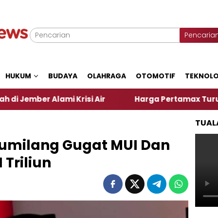
Pencaria
HUKUM
BUDAYA
OLAHRAGA
OTOMOTIF
TEKNOLO
lami Krisi Air
Harga Pertamax Turun Per Hari Ini
TUAL
 Gumilang Gugat MUI Dan
 Triliun