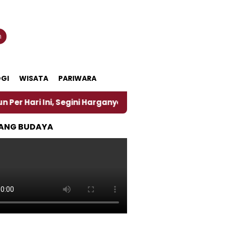
n
GI
WISATA
PARIWARA
, Segini Harganya
‎Nasirun Maestro Lukis Pemadu 
ANG BUDAYA