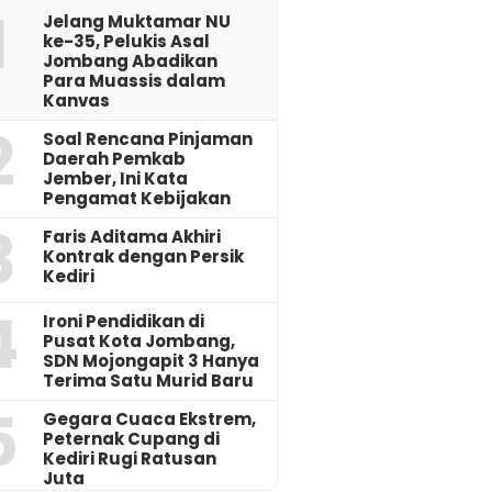
1
Jelang Muktamar NU
ke-35, Pelukis Asal
Jombang Abadikan
Para Muassis dalam
Kanvas
2
‎Soal Rencana Pinjaman
Daerah Pemkab
Jember, Ini Kata
Pengamat Kebijakan ‎
3
Faris Aditama Akhiri
Kontrak dengan Persik
Kediri
4
Ironi Pendidikan di
Pusat Kota Jombang,
SDN Mojongapit 3 Hanya
Terima Satu Murid Baru
5
‎Gegara Cuaca Ekstrem,
Peternak Cupang di
Kediri Rugi Ratusan
Juta