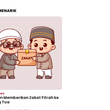
 MENARIK
IPS
 Memberikan Zakat Fitrah ke
g Tua