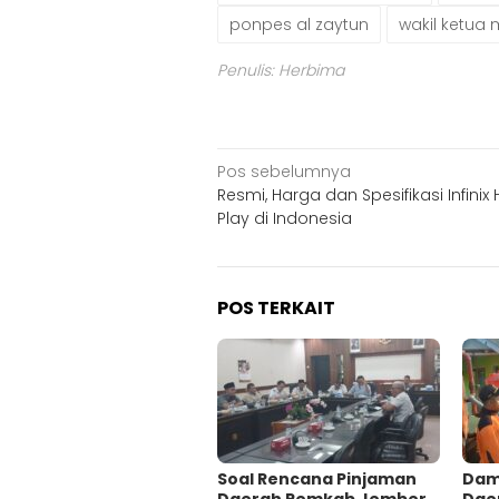
ponpes al zaytun
wakil ketua 
Penulis: Herbima
Navigasi
Pos sebelumnya
Resmi, Harga dan Spesifikasi Infinix 
pos
Play di Indonesia
POS TERKAIT
‎Soal Rencana Pinjaman
Damp
Daerah Pemkab Jember,
Dae