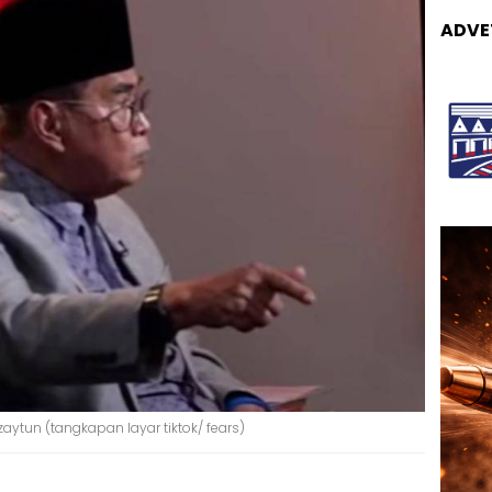
ADVE
zaytun (tangkapan layar tiktok/ fears)