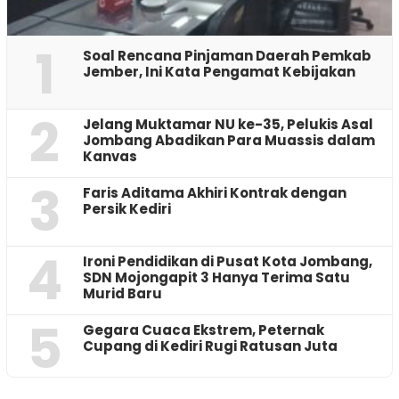
1
‎Soal Rencana Pinjaman Daerah Pemkab
Jember, Ini Kata Pengamat Kebijakan ‎
2
Jelang Muktamar NU ke-35, Pelukis Asal
Jombang Abadikan Para Muassis dalam
Kanvas
3
Faris Aditama Akhiri Kontrak dengan
Persik Kediri
4
Ironi Pendidikan di Pusat Kota Jombang,
SDN Mojongapit 3 Hanya Terima Satu
Murid Baru
5
‎Gegara Cuaca Ekstrem, Peternak
Cupang di Kediri Rugi Ratusan Juta