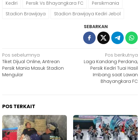
Kediri
Persik Vs Bhayangkara FC
Persikmania
Stadion Brawijaya
Stadion Brawijaya Kediri Jebol
SEBARKAN
Navigasi
Pos sebelumnya
Pos berikutnya
Tiket Dijual Online, Antrean
Laga Kandang Perdana,
pos
Persik Mania Masuk Stadion
Persik Kediri Tuai Hasil
Mengular
Imbang saat Lawan
Bhayangkara FC
POS TERKAIT