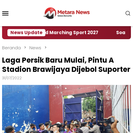
Loncat
ke
Menu
konten
Mobile
umah World Marching Sport 2027
News Update
‎Soal Rencana 
Beranda
News
Laga Persik Baru Mulai, Pintu A
Stadion Brawijaya Dijebol Suporter
31/07/2022