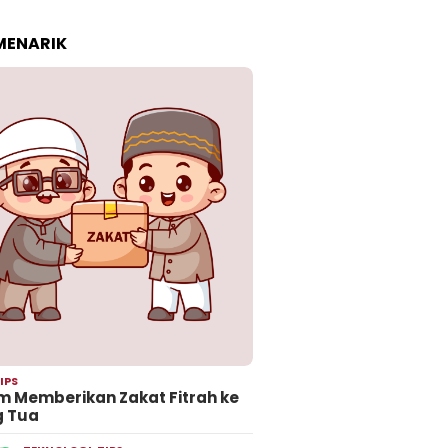
 MENARIK
IPS
 Memberikan Zakat Fitrah ke
g Tua