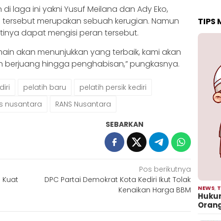
di laga ini yakni Yusuf Meilana dan Ady Eko,
 tersebut merupakan sebuah kerugian. Namun
TIPS
inya dapat mengisi peran tersebut.
ain akan menunjukkan yang terbaik, kami akan
n berjuang hingga penghabisan,” pungkasnya.
diri
pelatih baru
pelatih persik kediri
ans nusantara
RANS Nusantara
SEBARKAN
Pos berikutnya
u Kuat
DPC Partai Demokrat Kota Kediri Ikut Tolak
NEWS
,
T
Kenaikan Harga BBM
Hukum
Oran