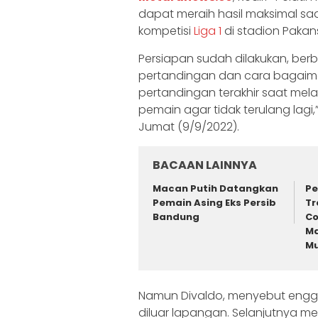
dapat meraih hasil maksimal s
kompetisi
Liga 1
di stadion Pakans
Persiapan sudah dilakukan, berba
pertandingan dan cara bagaima
pertandingan terakhir saat mel
pemain agar tidak terulang lagi
Jumat (9/9/2022).
BACAAN LAINNYA
Macan Putih Datangkan
Pe
Pemain Asing Eks Persib
Tr
Bandung
Co
Ma
Mu
Namun Divaldo, menyebut engga
diluar lapangan. Selanjutnya m