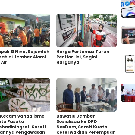
ak El Nino, Sejumlah
Harga Pertamax Turun
rah di Jember Alami
Per Hari Ini, Segini
 Air
Harganya
 Kecam Vandalisme
Bawaslu Jember
eta Pusaka
Sosialisasi ke DPD
ohadiningrat, Soroti
NasDem, Soroti Kuota
ahnya Pengawasan
Keterwakilan Perempuan