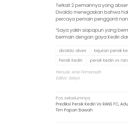
Terkait 2 pemainnya yang absen 
Divaldo menegaskan bahwa hal
percaya pemain pengganti nant
“Saya yakin siapapun yang berm
bermain dengan gaya Kediri da
divaldo alves
kejutan persik ke
Persik Kediri
persik kediri vs r
Penulis: Anis Firmansah
Editor: Setyo
Navigasi
Pos sebelumnya
Prediksi Persik Kediri Vs RANS FC, Ad
pos
Tim Papan Bawah