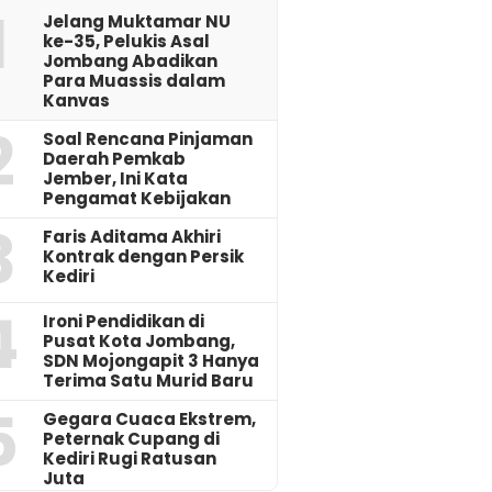
1
Jelang Muktamar NU
ke-35, Pelukis Asal
Jombang Abadikan
Para Muassis dalam
Kanvas
2
‎Soal Rencana Pinjaman
Daerah Pemkab
Jember, Ini Kata
Pengamat Kebijakan ‎
3
Faris Aditama Akhiri
Kontrak dengan Persik
Kediri
4
Ironi Pendidikan di
Pusat Kota Jombang,
SDN Mojongapit 3 Hanya
Terima Satu Murid Baru
5
‎Gegara Cuaca Ekstrem,
Peternak Cupang di
Kediri Rugi Ratusan
Juta