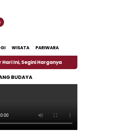
n
GI
WISATA
PARIWARA
egini Harganya
‎Nasirun Maestro Lukis Pemadu Tra
ANG BUDAYA