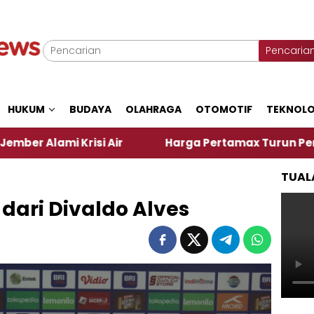
Pencaria
HUKUM
BUDAYA
OLAHRAGA
OTOMOTIF
TEKNOLO
i Krisi Air
Harga Pertamax Turun Per Hari Ini, S
TUAL
 dari Divaldo Alves