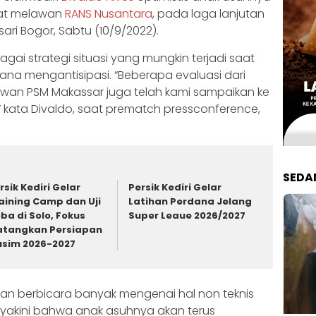
aat melawan
RANS Nusantara
, pada laga lanjutan
ari Bogor, Sabtu (10/9/2022).
gai strategi situasi yang mungkin terjadi saat
na mengantisipasi. “Beberapa evaluasi dari
awan PSM Makassar juga telah kami sampaikan ke
,” kata Divaldo, saat prematch pressconference,
SEDA
rsik Kediri Gelar
Persik Kediri Gelar
aining Camp dan Uji
Latihan Perdana Jelang
ba di Solo, Fokus
Super Leaue 2026/2027
tangkan Persiapan
sim 2026-2027
n berbicara banyak mengenai hal non teknis
eyakini bahwa anak asuhnya akan terus