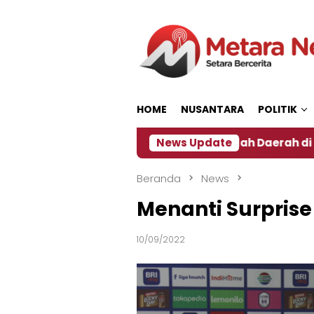
Loncat
ke
konten
HOME
NUSANTARA
POLITIK
‎
Dampak El Nino, Sejumlah Daerah di Jember Alam
News Update
Beranda
News
Menanti Surprise
10/09/2022