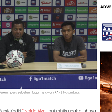
ADVE
konferensi pers sebelum laga melawan RANS Nusantara.
 Persik Kediri
Divaldo Alves
optimistis anak asuhnya