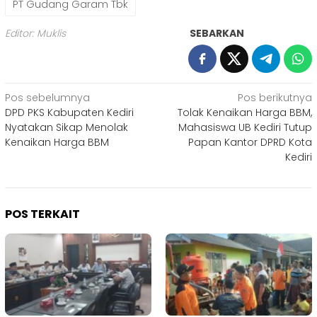
PT Gudang Garam Tbk
Editor: Muklis
SEBARKAN
Navigasi
Pos sebelumnya
Pos berikutnya
DPD PKS Kabupaten Kediri
Tolak Kenaikan Harga BBM,
pos
Nyatakan Sikap Menolak
Mahasiswa UB Kediri Tutup
Kenaikan Harga BBM
Papan Kantor DPRD Kota
Kediri
POS TERKAIT