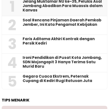
1
Jelang Muktamar NU ke-35, Pelukis Asal
Jombang Abadikan Para Muassis dalam
Kanvas
2
‎Soal Rencana Pinjaman Daerah Pemkab
Jember, Ini Kata Pengamat Kebijakan ‎
3
Faris Aditama Akhiri Kontrak dengan
Persik Kediri
4
Ironi Pendidikan di Pusat Kota Jombang,
SDN Mojongapit 3 Hanya Terima Satu
Murid Baru
5
‎Gegara Cuaca Ekstrem, Peternak
Cupang di Kediri Rugi Ratusan Juta
TIPS MENARIK