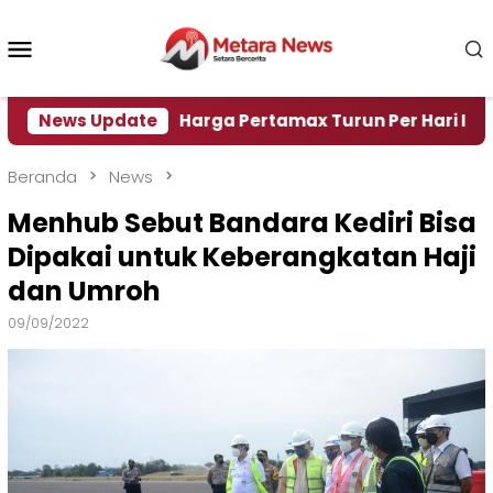
Loncat
ke
Menu
konten
Mobile
 Air
News Update
Harga Pertamax Turun Per Hari Ini, Segini 
Beranda
News
Menhub Sebut Bandara Kediri Bisa
Dipakai untuk Keberangkatan Haji
dan Umroh
09/09/2022