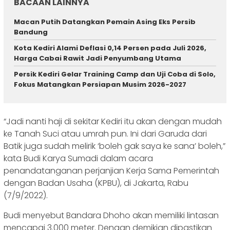
BACAAN LAINNYA
Macan Putih Datangkan Pemain Asing Eks Persib
Bandung
Kota Kediri Alami Deflasi 0,14 Persen pada Juli 2026,
Harga Cabai Rawit Jadi Penyumbang Utama
Persik Kediri Gelar Training Camp dan Uji Coba di Solo,
Fokus Matangkan Persiapan Musim 2026-2027
“Jadi nanti haji di sekitar Kediri itu akan dengan mudah
ke Tanah Suci atau umrah pun. Ini dari Garuda dari
Batik juga sudah melirik ‘boleh gak saya ke sana’ boleh,”
kata Budi Karya Sumadi dalam acara
penandatanganan perjanjian Kerja Sama Pemerintah
dengan Badan Usaha (KPBU), di Jakarta, Rabu
(7/9/2022).
Budi menyebut Bandara Dhoho akan memiliki lintasan
mencapai 3.000 meter. Dengan demikian dipastikan