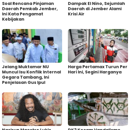
‎Soal Rencana Pinjaman
Dampak El Nino, Sejumlah
Daerah Pemkab Jember,
Daerah di Jember Alami
Ini Kata Pengamat
Krisi Air
Kebijakan ‎
Jelang Muktamar NU
Harga Pertamax Turun Per
Muncul Isu Konflik Internal
Hari Ini, Segini Harganya
Gegara Tambang, Ini
Penjelasan Gus Ipul
‎Nasirun Maestro Lukis
DK3 Kecam Vandalisme