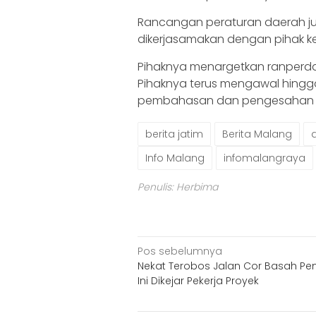
Rancangan peraturan daerah jug
dikerjasamakan dengan pihak ke
Pihaknya menargetkan ranperda
Pihaknya terus mengawal hingga
pembahasan dan pengesahan r
berita jatim
Berita Malang
Info Malang
infomalangraya
Penulis: Herbima
Navigasi
Pos sebelumnya
Nekat Terobos Jalan Cor Basah Pe
pos
Ini Dikejar Pekerja Proyek