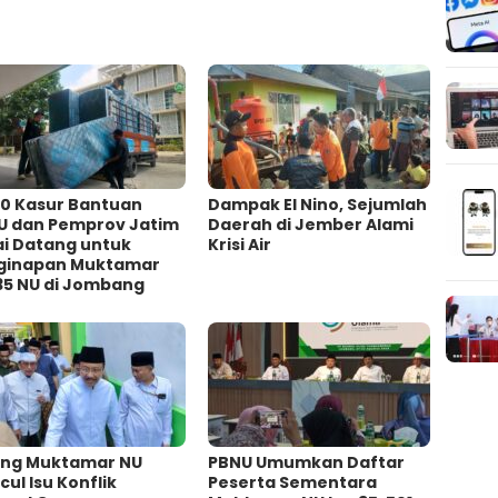
00 Kasur Bantuan
Dampak El Nino, Sejumlah
U dan Pemprov Jatim
Daerah di Jember Alami
ai Datang untuk
Krisi Air
ginapan Muktamar
35 NU di Jombang
ang Muktamar NU
PBNU Umumkan Daftar
ul Isu Konflik
Peserta Sementara