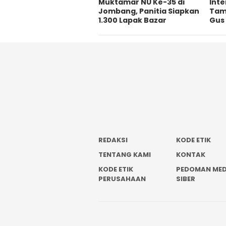
Muktamar NU Ke-35 di
Int
Jombang, Panitia Siapkan
Tamb
1.300 Lapak Bazar
Gus 
REDAKSI
KODE ETIK
TENTANG KAMI
KONTAK
KODE ETIK
PEDOMAN MED
PERUSAHAAN
SIBER