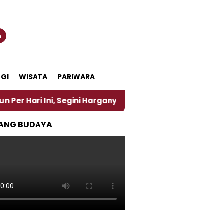
n
GI
WISATA
PARIWARA
, Segini Harganya
‎Nasirun Maestro Lukis Pemadu T
ANG BUDAYA