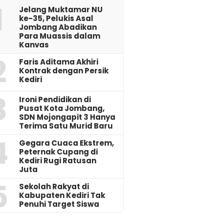
1
Jelang Muktamar NU
ke-35, Pelukis Asal
Jombang Abadikan
Para Muassis dalam
Kanvas
2
Faris Aditama Akhiri
Kontrak dengan Persik
Kediri
3
Ironi Pendidikan di
Pusat Kota Jombang,
SDN Mojongapit 3 Hanya
Terima Satu Murid Baru
4
‎Gegara Cuaca Ekstrem,
Peternak Cupang di
Kediri Rugi Ratusan
Juta
5
Sekolah Rakyat di
Kabupaten Kediri Tak
Penuhi Target Siswa