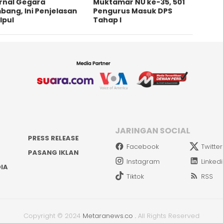
ernal Gegara
Muktamar NU ke-35, 501
ang, Ini Penjelasan
Pengurus Masuk DPS
Ipul
Tahap I
JARINGAN SOCIAL
PRESS RELEASE
Facebook
Twitter
PASANG IKLAN
Instagram
Linked
IA
Tiktok
RSS
Copyright © 2024
Metaranews.co
.
All Rights Reserved