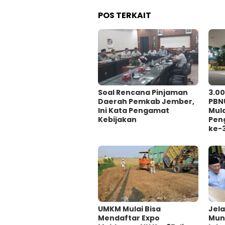
POS TERKAIT
‎Soal Rencana Pinjaman
3.0
Daerah Pemkab Jember,
PBN
Ini Kata Pengamat
Mul
Kebijakan ‎
Pen
ke-
UMKM Mulai Bisa
Jel
Mendaftar Expo
Munc