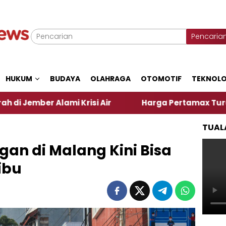
Pencaria
HUKUM
BUDAYA
OLAHRAGA
OTOMOTIF
TEKNOLO
ami Krisi Air
Harga Pertamax Turun Per Hari Ini
TUAL
an di Malang Kini Bisa
ibu