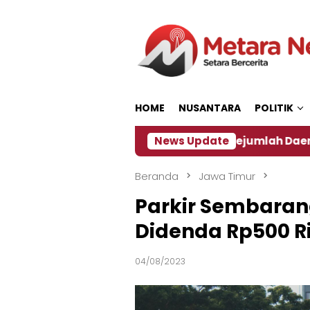
Loncat
ke
konten
HOME
NUSANTARA
POLITIK
n ‎
Dampak El Nino, Sejumlah Daerah di Jember Al
News Update
Beranda
Jawa Timur
Parkir Sembarang
Didenda Rp500 R
04/08/2023