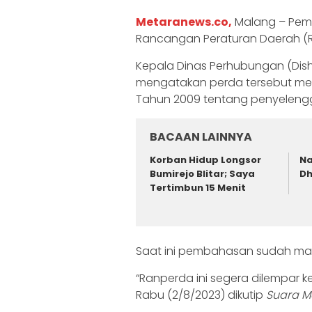
Metaranews.co,
Malang – Peme
Rancangan Peraturan Daerah (R
Kepala Dinas Perhubungan (Dish
mengatakan perda tersebut me
Tahun 2009 tentang penyelengga
BACAAN LAINNYA
Korban Hidup Longsor
Na
Bumirejo Blitar; Saya
Dh
Tertimbun 15 Menit
Saat ini pembahasan sudah ma
“Ranperda ini segera dilempar 
Rabu (2/8/2023) dikutip
Suara M