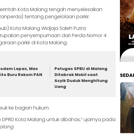
rintah Kota Malang tengah menyelesaikan
anperda) tentang pengelolaan parkir.
ub) Kota Malang Widjaja Saleh Putra
rupakan penyempurnaan dari Perda Nomor 4
raan parkir di Kota Malang.
sdem Lepas, Mas
Petugas SPBU di Malang
ito Buru Rekom PAN
Ditabrak Mobil saat
SEDA
Asyik Duduk Menghitung
Uang
suk ke bagian hukum.
ke DPRD Kota Malang untuk dibahas,” ujarnya pada
alang
.