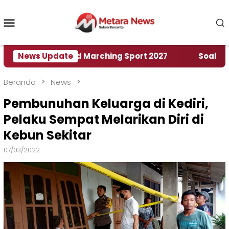
Loncat
ke
Menu
konten
Mobile
umah World Marching Sport 2027
News Update
‎Soal Rencana 
Beranda
News
Pembunuhan Keluarga di Kediri,
Pelaku Sempat Melarikan Diri di
Kebun Sekitar
07/03/2022