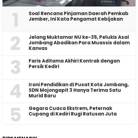
1
‎Soal Rencana Pinjaman Daerah Pemkab
Jember, Ini Kata Pengamat Kebijakan ‎
2
Jelang Muktamar NU ke-35, Pelukis Asal
Jombang Abadikan Para Muassis dalam
Kanvas
3
Faris Aditama Akhiri Kontrak dengan
Persik Kediri
4
Ironi Pendidikan di Pusat Kota Jombang,
SDN Mojongapit 3 Hanya Terima Satu
Murid Baru
5
‎Gegara Cuaca Ekstrem, Peternak
Cupang di Kediri Rugi Ratusan Juta