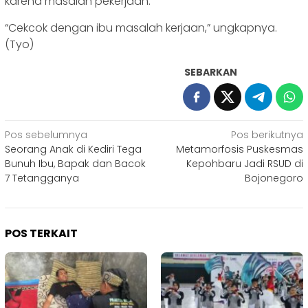
karena masalah pekerjaan.
“Cekcok dengan ibu masalah kerjaan,” ungkapnya.
(Tyo)
SEBARKAN
Navigasi
Pos sebelumnya
Pos berikutnya
Seorang Anak di Kediri Tega
Metamorfosis Puskesmas
pos
Bunuh Ibu, Bapak dan Bacok
Kepohbaru Jadi RSUD di
7 Tetangganya
Bojonegoro
POS TERKAIT