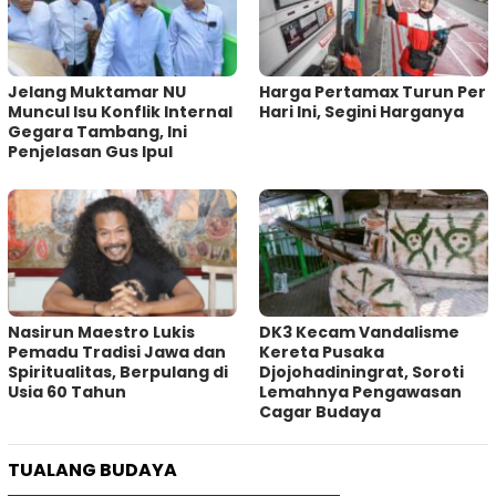
Jelang Muktamar NU
Harga Pertamax Turun Per
Muncul Isu Konflik Internal
Hari Ini, Segini Harganya
Gegara Tambang, Ini
Penjelasan Gus Ipul
‎Nasirun Maestro Lukis
DK3 Kecam Vandalisme
Pemadu Tradisi Jawa dan
Kereta Pusaka
Spiritualitas, Berpulang di
Djojohadiningrat, Soroti
Usia 60 Tahun
Lemahnya Pengawasan
Cagar Budaya
TUALANG BUDAYA