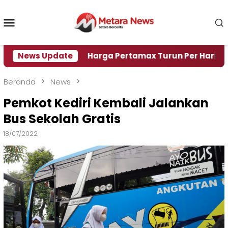
Loncat
ke
Menu
konten
Mobile
 Air
News Update
Harga Pertamax Turun Per Hari Ini, Segini 
Beranda
News
Pemkot Kediri Kembali Jalankan
Bus Sekolah Gratis
18/07/2022