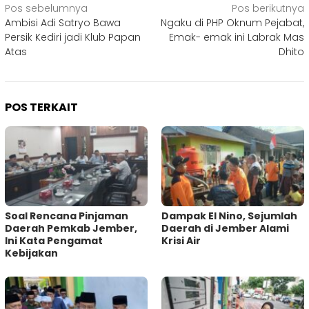
Navigasi
Pos sebelumnya
Pos berikutnya
Ambisi Adi Satryo Bawa
Ngaku di PHP Oknum Pejabat,
pos
Persik Kediri jadi Klub Papan
Emak- emak ini Labrak Mas
Atas
Dhito
POS TERKAIT
‎Soal Rencana Pinjaman
Dampak El Nino, Sejumlah
Daerah Pemkab Jember,
Daerah di Jember Alami
Ini Kata Pengamat
Krisi Air
Kebijakan ‎