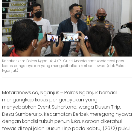
Kasatreskrim Polres Nganjuk, AKP I Gusti Ananta saat konferensi pers
kasus pengeroyokan yang mengakibatkan korban tewas. (dok Polres
Nganjuk)
Metaranews.co, Nganjuk – Polres Nganjuk berhasil
mengungkap kasus pengeroyokan yang
menyebabkan Event Suhartono, warga Dusun Tirip,
Desa Sumberurip, Kecamatan Berbek meregang nyawa
dengan kondisi tubuh penuh luka. Korban diketahui
tewas di tepi jalan Dusun Tirip pada Sabtu, (26/2) pukul