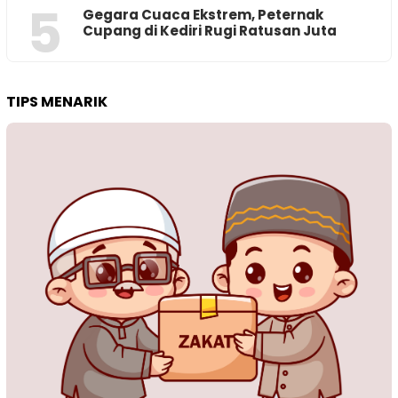
5
‎Gegara Cuaca Ekstrem, Peternak
Cupang di Kediri Rugi Ratusan Juta
TIPS MENARIK