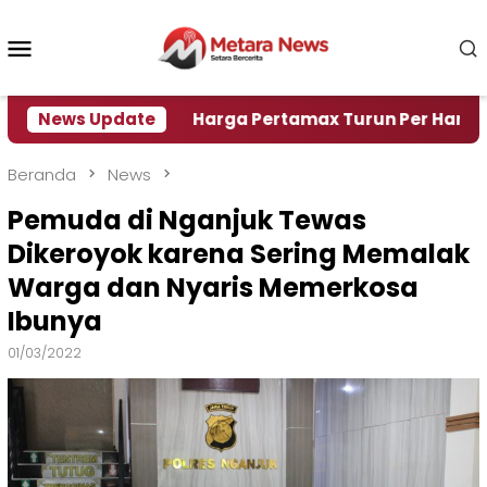
Loncat
ke
Menu
konten
Mobile
i Air
News Update
Harga Pertamax Turun Per Hari Ini, Segini
Beranda
News
Pemuda di Nganjuk Tewas
Dikeroyok karena Sering Memalak
Warga dan Nyaris Memerkosa
Ibunya
01/03/2022