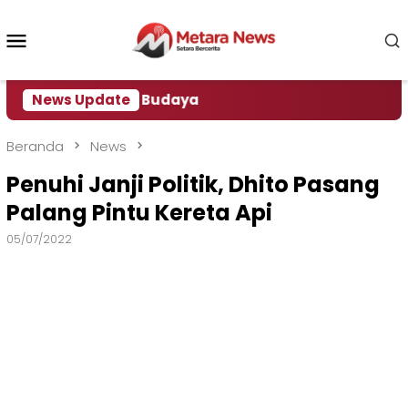
Loncat
ke
Menu
konten
Mobile
asan Cagar Budaya
News Update
Beranda
News
Penuhi Janji Politik, Dhito Pasang
Palang Pintu Kereta Api
05/07/2022