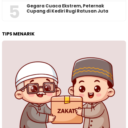
5
‎Gegara Cuaca Ekstrem, Peternak
Cupang di Kediri Rugi Ratusan Juta
TIPS MENARIK