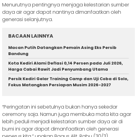
Menurutnya pentingnya menjaga kelestarian sumber
daya air agar dapat nantinya dimanfaatkan oleh
generasi selanjutnya.
BACAAN LAINNYA
Macan Putih Datangkan Pemain Asing Eks Persib
Bandung
Kota Kediri Alami Deflasi 0,14 Persen pada Juli 2026,
Harga Cabai Rawit Jadi Penyumbang Utama
Persik Kediri Gelar Training Camp dan Uji Coba di Solo,
Fokus Matangkan Persiapan Musim 2026-2027
“Peringatan ini sebetulnya bukan hanya sekedar
ceremony saja. Namun juga membuka mata kita agar
lebih peduli menjadi kelestarian sumber daya air di
bumi ini agar dapat dimanfaatkan oleh generasi
penerus kita,” ungkap Bagus Alit, Rabu (30/3).