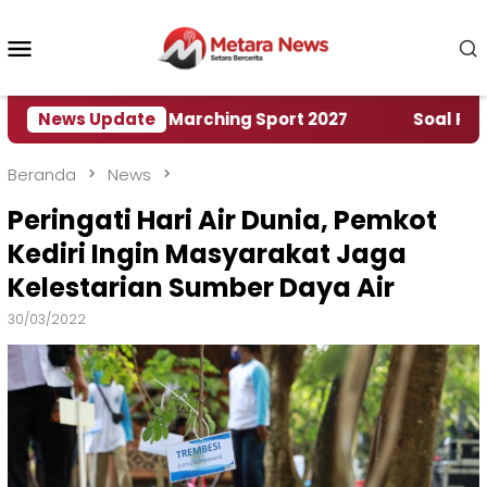
Loncat
ke
Menu
konten
Mobile
ah World Marching Sport 2027
News Update
‎Soal Rencana Pi
Beranda
News
Peringati Hari Air Dunia, Pemkot
Kediri Ingin Masyarakat Jaga
Kelestarian Sumber Daya Air
30/03/2022