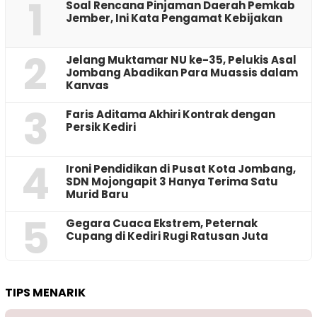
1
‎Soal Rencana Pinjaman Daerah Pemkab
Jember, Ini Kata Pengamat Kebijakan ‎
2
Jelang Muktamar NU ke-35, Pelukis Asal
Jombang Abadikan Para Muassis dalam
Kanvas
3
Faris Aditama Akhiri Kontrak dengan
Persik Kediri
4
Ironi Pendidikan di Pusat Kota Jombang,
SDN Mojongapit 3 Hanya Terima Satu
Murid Baru
5
‎Gegara Cuaca Ekstrem, Peternak
Cupang di Kediri Rugi Ratusan Juta
TIPS MENARIK