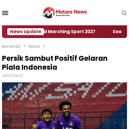
Loncat
ke
Menu
konten
Mobile
umah World Marching Sport 2027
News Update
‎Soal Rencana 
Beranda
News
Persik Sambut Positif Gelaran
Piala Indonesia
04/07/2022