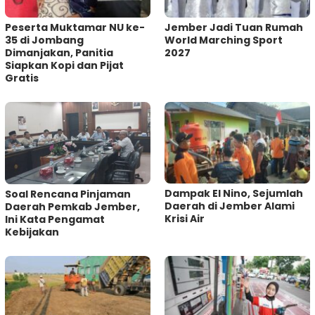
Peserta Muktamar NU ke-
Jember Jadi Tuan Rumah
35 di Jombang
World Marching Sport
Dimanjakan, Panitia
2027
Siapkan Kopi dan Pijat
Gratis
Dampak El Nino, Sejumlah
‎Soal Rencana Pinjaman
Daerah di Jember Alami
Daerah Pemkab Jember,
Krisi Air
Ini Kata Pengamat
Kebijakan ‎