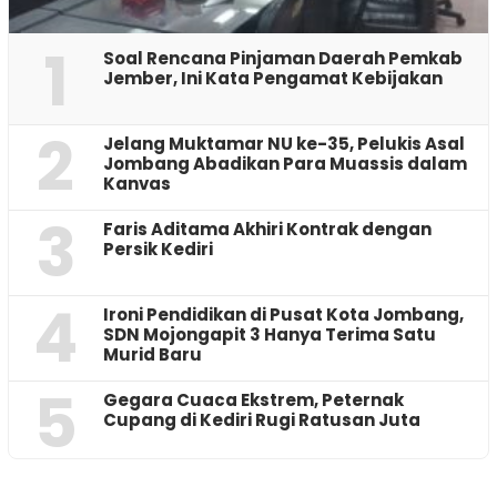
1
‎Soal Rencana Pinjaman Daerah Pemkab
Jember, Ini Kata Pengamat Kebijakan ‎
2
Jelang Muktamar NU ke-35, Pelukis Asal
Jombang Abadikan Para Muassis dalam
Kanvas
3
Faris Aditama Akhiri Kontrak dengan
Persik Kediri
4
Ironi Pendidikan di Pusat Kota Jombang,
SDN Mojongapit 3 Hanya Terima Satu
Murid Baru
5
‎Gegara Cuaca Ekstrem, Peternak
Cupang di Kediri Rugi Ratusan Juta